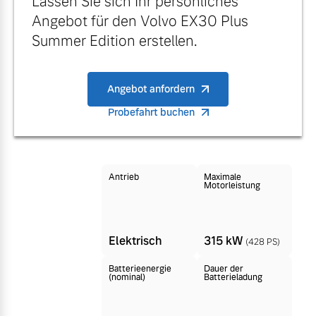
Lassen Sie sich Ihr persönliches
Finanzierung & Leasing
Angebot für den Volvo EX30 Plus
Mehr erfahren
Summer Edition erstellen.
Versicherung
Angebot anfordern
Probefahrt buchen
Antrieb
Maximale
Motorleistung
Elektrisch
315 kW
(428 PS)
Batterieenergie
Dauer der
(nominal)
Batterieladung