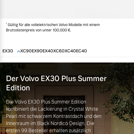
Volvo Gebrauchtwagenbörse
Kontakt und Anfahrt
Mild-Hybrid
4 Modelle
*
Gebrauchtwagen
Karriere
Gültig für alle vollelektrischen Volvo Modelle mit einem
Bruttolistenpreis von unter 100.000 €.
Volvo kauft Ihr Auto
Kooperationspartner
EX30
XC90
EX90
EX40
XC60
XC40
EC40
Unsere News & Events
Aktuelle Zubehörangebote
Geschäftskunden
Zubehörkatalog
Der Volvo EX30
Plus Summer
Editionsmodelle
Edition
Konnektivität
Aktuelle Serviceangebote
Die Volvo EX30 Plus Summer Edition
kombiniert die Lackierung in Crystal White
Service by Volvo
Pearl mit schwarzem Kontrastdach und den
Innenraum im Black Nordico Design. Die
Angebot anfragen
ersten 99 Besteller erhalten zusätzlich