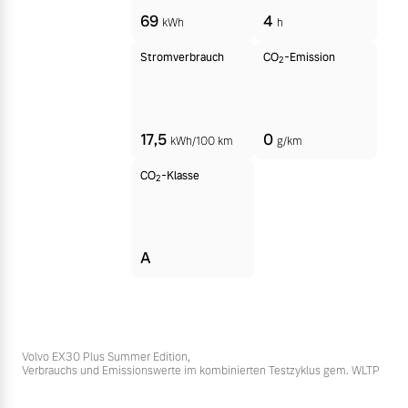
69
4
kWh
h
Stromverbrauch
CO
-Emission
2
17,5
0
kWh/100 km
g/km
CO
-Klasse
2
A
Volvo EX30 Plus Summer Edition,
Verbrauchs und Emissionswerte im kombinierten Testzyklus gem. WLTP