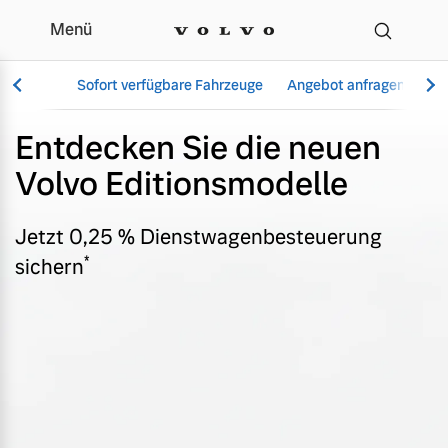
Menü
Editionsmodelle
Sofort verfügbare Fahrzeuge
Angebot anfragen
Se
Entdecken Sie die neuen
Volvo Editionsmodelle
Vollelektrisch
6 Modelle
Jetzt 0,25 % Dienstwagenbesteuerung
*
sichern
Aktuelle Angebote
Über uns
Plug-in Hybrid
3 Modelle
Geschäftskunden
Unser Team