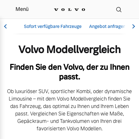
Menü
Der Volvo Modellverglei
Sofort verfügbare Fahrzeuge
Angebot anfragen
Se
Volvo Modellvergleich
Vollelektrisch
Finden Sie den Volvo, der zu Ihnen
6 Modelle
passt.
Ob luxuriöser SUV, sportlicher Kombi, oder dynamische
Limousine – mit dem Volvo Modellvergleich finden Sie
Aktuelle Angebote
Über uns
das Fahrzeug, das optimal zu Ihnen und Ihrem Leben
Plug-in Hybrid
passt. Vergleichen Sie Eigenschaften wie Maße,
3 Modelle
Gepäckraum- und Tankvolumen von Ihren drei
favorisierten Volvo Modellen.
Geschäftskunden
Unser Team