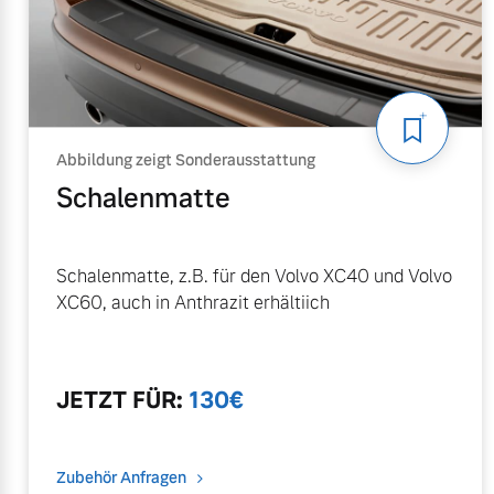
Mehr erfahren
Frühjahrscheck
Entdecken Sie unsere saisonalen A
Abbildung zeigt Sonderausstattung
Mehr erfahren
Schalenmatte
Schalenmatte, z.B. für den Volvo XC40 und Volvo
Finanzierung & Leasing
XC60, auch in Anthrazit erhältiich
Versicherung
JETZT
FÜR
:
130
€
Zubehör Anfragen