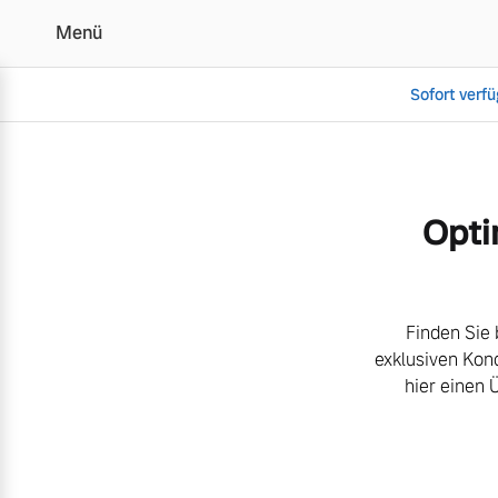
Menü
Sofort verf
Aktuelle Zubehörangebo
Opti
Vollelektrisch
6 Modelle
Finden Sie 
exklusiven Kon
hier einen 
Plug-in Hybrid
3 Modelle