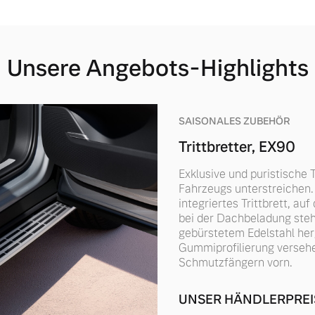
Unsere Angebots-Highlights
SAISONALES ZUBEHÖR
Trittbretter, EX90
Exklusive und puristische Tr
Fahrzeugs unterstreichen. 
integriertes Trittbrett, a
bei der Dachbeladung steh
gebürstetem Edelstahl her
Gummiprofilierung versehe
Schmutzfängern vorn.
UNSER HÄNDLERPREI