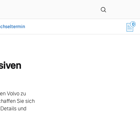
0
chseltermin
m GmbH
siven
ren Volvo zu
haffen Sie sich
 Details und