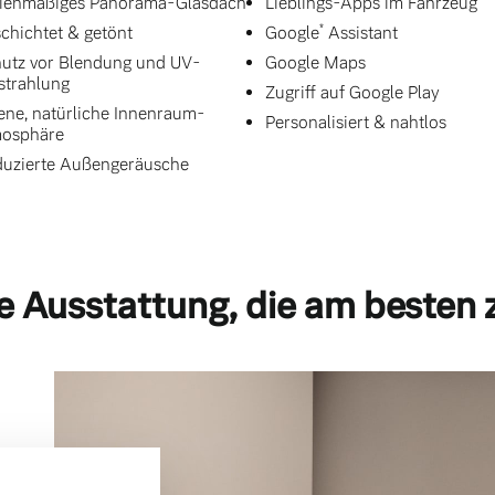
ienmäßiges Panorama-Glasdach
Lieblings-Apps im Fahrzeug
*
chichtet & getönt
Google
Assistant
utz vor Blendung und UV-
Google Maps
strahlung
Zugriff auf Google Play
ene, natürliche Innenraum-
Personalisiert & nahtlos
mosphäre
uzierte Außengeräusche
e Ausstattung, die am besten 