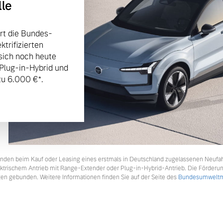
lle
rt die Bundes-
trifizierten
sich noch heute
 Plug-in-Hybrid und
u 6.000 €⁠*.
tkunden beim Kauf oder Leasing eines erstmals in Deutschland zugelassenen Neufa
lektrischem Antrieb mit Range-Extender oder Plug-in-Hybrid-Antrieb. Die Förderu
en gebunden. Weitere Informationen finden Sie auf der Seite des
Bundesumweltmi