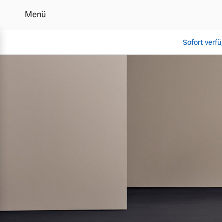
Menü
Sofort verf
Der Volvo EX40 | Alle A
Vollelektrisch
6 Modelle
Plug-in Hybrid
3 Modelle