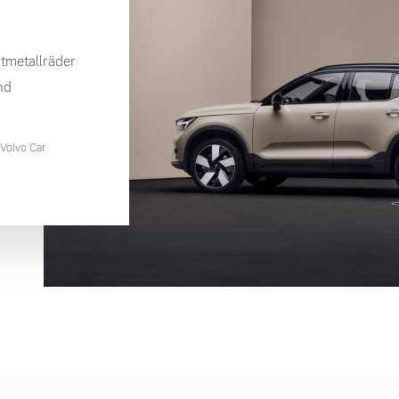
tmetallräder
nd
Volvo Car