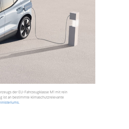
hrzeugs der EU-Fahrzeugklasse M1 mit rein
ng ist an bestimmte klimaschutzrelevante
nisteriums.