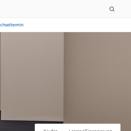
chseltermin
 Zentrum GmbH in Hannov