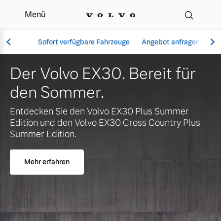
Menü
Ihr Volvo Händler in Ha
Sofort verfügbare Fahrzeuge
Angebot anfragen
Se
er Volvo EX30. Bereit für
J
en Sommer.
v
Vollelektrisch
X
tdecken Sie den Volvo EX30 Plus Summer
6 Modelle
tion und den Volvo EX30 Cross Country Plus
mmer Edition.
Mehr erfahren
Aktuelle Angebote
Über uns
Plug-in Hybrid
3 Modelle
Geschäftskunden
Unser Team