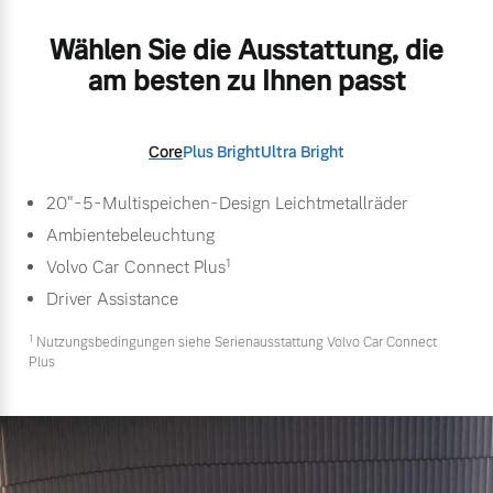
Wählen Sie die Ausstattung, die
am besten zu Ihnen passt
Core
Plus Bright
Ultra Bright
20"-5-Multispeichen-Design Leichtmetallräder
Ambientebeleuchtung
1
Volvo Car Connect Plus
Driver Assistance
1
Nutzungsbedingungen siehe Serienausstattung Volvo Car Connect
Plus