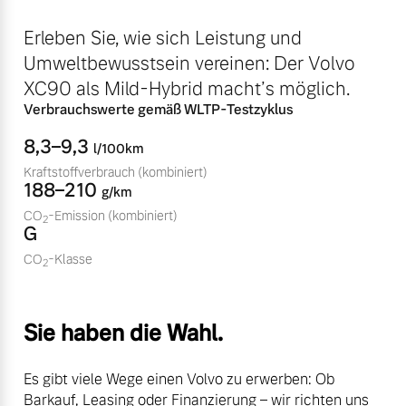
Volvo Winter- und
Fahrzeug konfigurieren
Erleben Sie, wie sich Leistung und
Sommer Kompletträder.
Umweltbewusstsein vereinen: Der Volvo
Bitte sprechen Sie uns
Sofort verfügbare Fahrzeuge
direkt an.
XC90 als Mild-Hybrid macht’s möglich.
Verbrauchswerte gemäß WLTP-Testzyklus
Mehr erfahren
8,3–9,3
l/100km
Kraftstoffverbrauch
(kombiniert)
188–210
g/km
Volvo Selekt
Frühjahrscheck
CO
-Emission
(kombiniert)
Gebrauchtwagen
2
G
Entdecken Sie unsere
Die Neuwagenalternative
saisonalen Angebote.
CO
-Klasse
2
Mehr erfahren
Mehr erfahren
Sie haben die Wahl.
Editionsmodelle
Es gibt viele Wege einen Volvo zu erwerben: Ob
Finanzierung & Leasing
Jetzt kennenlernen
Barkauf, Leasing oder Finanzierung – wir richten uns