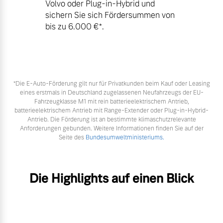
Volvo oder Plug-in-Hybrid und
sichern Sie sich Fördersummen von
bis zu 6.000 €⁠*.
*Die E‑Auto-Förderung gilt nur für Privatkunden beim Kauf oder Leasing
eines erstmals in Deutschland zugelassenen Neufahrzeugs der EU-
Fahrzeugklasse M1 mit rein batterieelektrischem Antrieb,
batterieelektrischem Antrieb mit Range-Extender oder Plug-in-Hybrid-
Antrieb. Die Förderung ist an bestimmte klimaschutzrelevante
Anforderungen gebunden. Weitere Informationen finden Sie auf der
Seite des
Bundesumweltministeriums.
Die Highlights auf einen Blick