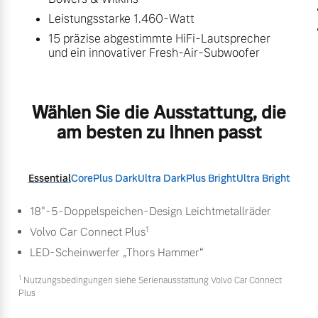
Leistungsstarke 1.460-Watt
15 präzise abgestimmte HiFi-Lautsprecher
und ein innovativer Fresh-Air-Subwoofer
Wählen Sie die Ausstattung, die
am besten zu Ihnen passt
Essential
Core
Plus Dark
Ultra Dark
Plus Bright
Ultra Bright
18"-5-Doppelspeichen-Design Leichtmetallräder
1
Volvo Car Connect Plus
LED-Scheinwerfer „Thors Hammer“
1
Nutzungsbedingungen siehe Serienausstattung Volvo Car Connect
Plus