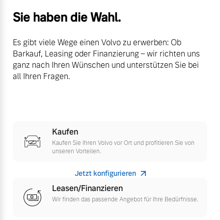
Versicherung
Sie haben die Wahl.
Mehr erfahren
Es gibt viele Wege einen Volvo zu erwerben: Ob
Barkauf, Leasing oder Finanzierung – wir richten uns
ganz nach Ihren Wünschen und unterstützen Sie bei
all Ihren Fragen.
Kaufen
Kaufen Sie Ihren Volvo vor Ort und profitieren Sie von
unseren Vorteilen.
Jetzt konfigurieren
Leasen/Finanzieren
Wir finden das passende Angebot für Ihre Bedürfnisse.