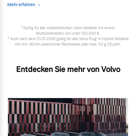
Mehr erfahren
2
Gültig für alle vollelektrischen Volvo Modelle mit einem
Bruttolistenpreis von unter 100.000 €.
3
Auch nach dem 01.01.2026 gültig für alle Volvo Plug-in Hybrid-Modelle
mit min. 80 km elektrischer Reichweite oder max. 50 g CO
/km.
2
Entdecken Sie mehr von Volvo