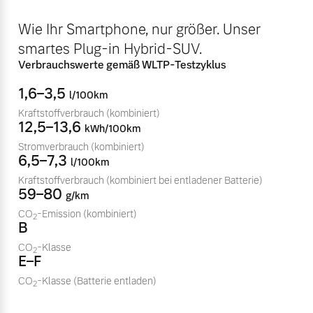
Volvo Winter- und
Fahrzeug konfigurieren
Wie Ihr Smartphone, nur größer. Unser
Sommer Kompletträder.
smartes Plug-in Hybrid-SUV.
Bitte sprechen Sie uns
Sofort verfügbare Fahrzeuge
direkt an.
Verbrauchswerte gemäß WLTP-Testzyklus
Mehr erfahren
1,6–3,5
l/100km
Kraftstoffverbrauch
(kombiniert)
12,5–13,6
kWh/100km
Stromverbrauch
(kombiniert)
Volvo Selekt
6,5–7,3
Frühjahrscheck
l/100km
Gebrauchtwagen
Entdecken Sie unsere
Kraftstoffverbrauch
(kombiniert bei entladener Batterie)
Die Neuwagenalternative
59–80
saisonalen Angebote.
g/km
Mehr erfahren
CO
-Emission
(kombiniert)
Mehr erfahren
2
B
CO
-Klasse
2
E–F
CO
-Klasse
(Batterie entladen)
Editionsmodelle
2
Finanzierung & Leasing
Jetzt kennenlernen