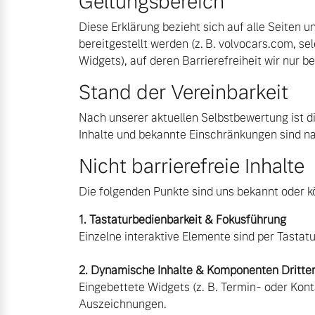
Geltungsbereich
Diese Erklärung bezieht sich auf alle Seiten 
Mild-Hybrid
bereitgestellt werden (z. B. volvocars.com, sel
4 Modelle
Widgets), auf deren Barrierefreiheit wir nur b
Stand der Vereinbarkeit
Nach unserer aktuellen Selbstbewertung ist d
Inhalte und bekannte Einschränkungen sind nac
Geschäftskunden
Nicht barrierefreie Inhalte
Editionsmodelle
Aktuelle Angebote
Über uns
Die folgenden Punkte sind uns bekannt oder k
1. Tastaturbedienbarkeit & Fokusführung
Konnektivität
Einzelne interaktive Elemente sind per Tastat
Geschäftskunden
Unser Team
2. Dynamische Inhalte & Komponenten Dritte
Eingebettete Widgets (z. B. Termin- oder Ko
Volvo Gebrauchtwagenbörse
Kontakt und Anfahrt
Angebot anfragen
Auszeichnungen.