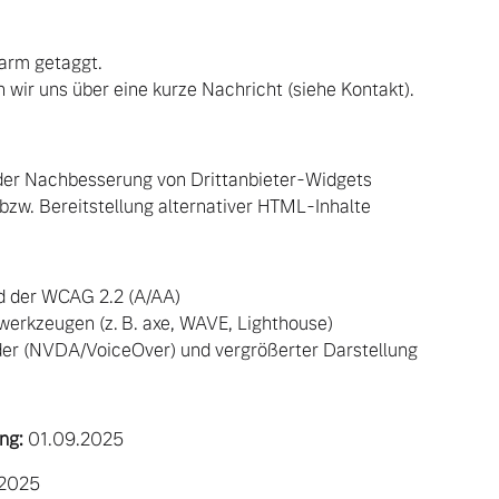
arm getaggt.
 wir uns über eine kurze Nachricht (siehe Kontakt).
oder Nachbesserung von Drittanbieter-Widgets
zw. Bereitstellung alternativer HTML-Inhalte
d der WCAG 2.2 (A/AA)
werkzeugen (z. B. axe, WAVE, Lighthouse)
eader (NVDA/VoiceOver) und vergrößerter Darstellung
 von Original Volvo Winter- und Sommer Kompletträder.
ng:
01.09.2025
2025