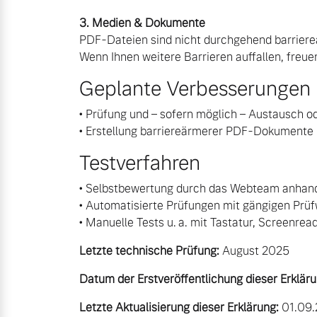
Gebrauchtwagen
Karriere
3. Medien & Dokumente
Fahrzeug konfigurieren
PDF-Dateien sind nicht durchgehend barriere
Unsere News & Events
Wenn Ihnen weitere Barrieren auffallen, freuen
Sofort verfügbare Fahrzeuge
Aktuelle Zubehörangebote
Geplante Verbesserungen
Zubehörkatalog
• Prüfung und – sofern möglich – Austausch 
• Erstellung barriereärmerer PDF-Dokumente b
Aktuelle Serviceangebote
Volvo Selekt Gebrauchtwagen
Testverfahren
Die Neuwagenalternative
Service by Volvo
• Selbstbewertung durch das Webteam anhan
• Automatisierte Prüfungen mit gängigen Prüf
Mehr erfahren
• Manuelle Tests u. a. mit Tastatur, Screenr
Sie erhalten bei uns eine Vielzahl
Letzte technische Prüfung:
August 2025
Bitte sprechen Sie uns direkt an.
Datum der Erstveröffentlichung dieser Erkläru
Editionsmodelle
Mehr erfahren
Letzte Aktualisierung dieser Erklärung:
01.09.
Jetzt kennenlernen