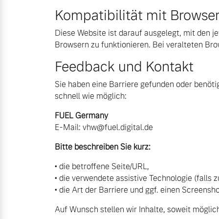
Kompatibilität mit Browse
Mehr erfahren
Diese Website ist darauf ausgelegt, mit den j
Frühjahrscheck
Browsern zu funktionieren. Bei veralteten 
Entdecken Sie unsere saisonalen A
Feedback und Kontakt
Mehr erfahren
Sie haben eine Barriere gefunden oder benötig
schnell wie möglich:
FUEL Germany
E‑Mail:
vhw@fuel.digital.de
Finanzierung & Leasing
Bitte beschreiben Sie kurz:
Versicherung
• die betroffene Seite/URL,
• die verwendete assistive Technologie (falls z
• die Art der Barriere und ggf. einen Screensho
Auf Wunsch stellen wir Inhalte, soweit möglic