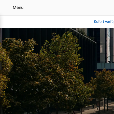
Menü
Sofort verf
Volvo Dienstwagenbeste
Vollelektrisch
6 Modelle
Plug-in Hybrid
3 Modelle