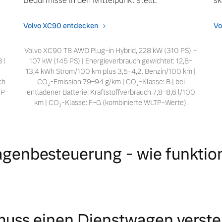
sk
Bedürfnisse in den Mittelpunkt stellt.
Vo
Volvo XC90 entdecken
Volvo XC90 T8 AWD Plug-in Hybrid, 228 kW (310 PS) +
 l
107 kW (145 PS) | Energieverbrauch gewichtet: 12,8–
-
13,4 kWh Strom/100 km plus 3,5–4,2l Benzin/100 km |
ch
CO₂-Emission 79–94 g/km | CO₂-Klasse: B | bei
TP-
entladener Batterie: Kraftstoffverbrauch 7,8–8,6 l/100
km | CO₂-Klasse: F–G (kombinierte WLTP-Werte).
genbesteuerung - wie funktion
uss einen Dienstwagen verst