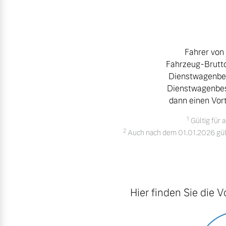
Gebrauchtwagen
Karriere
Fahrzeug konfigurieren
Unsere News & Events
Sofort verfügbare Fahrzeuge
Aktuelle Zubehörangebote
Fahrer von
Fahrzeug-Bruttol
Zubehörkatalog
Dienstwagenbest
Dienstwagenbest
dann einen Vort
Aktuelle Serviceangebote
Volvo Selekt Gebrauchtwagen
1
Gültig für 
Die Neuwagenalternative
Service by Volvo
2
Auch nach dem 01.01.2026 gülti
Mehr erfahren
Sie erhalten bei uns eine Vielzahl
Bitte sprechen Sie uns direkt an.
Hier finden Sie die 
Editionsmodelle
Mehr erfahren
Jetzt kennenlernen