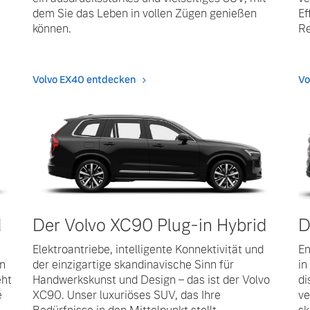
dem Sie das Leben in vollen Zügen genießen
Ef
können.
Re
Volvo EX40 entdecken
Vo
D
d
Der Volvo XC90 Plug-in Hybrid
En
Elektroantriebe, intelligente Konnektivität und
in
in
der einzigartige skandinavische Sinn für
di
eht
Handwerkskunst und Design – das ist der Volvo
ve
e
XC90. Unser luxuriöses SUV, das Ihre