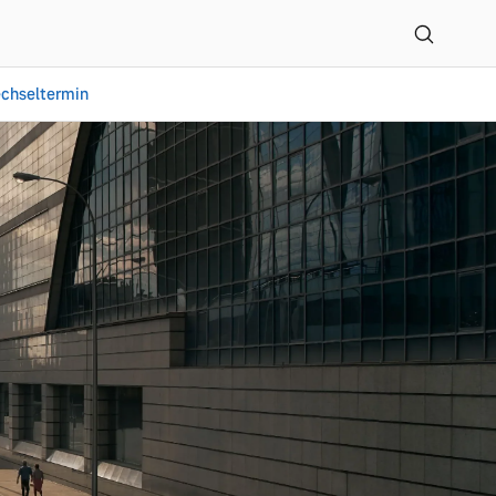
chseltermin
ntrum GmbH