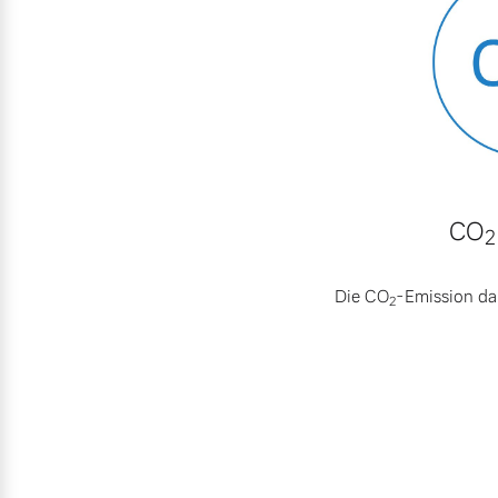
Mehr erfahren
Frühjahrscheck
Entdecken Sie unsere saisonalen A
Mehr erfahren
CO
2
Die CO
-Emission da
2
Finanzierung & Leasing
Versicherung