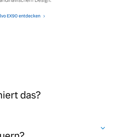
andinavischem Design.
lvo EX90 entdecken
iert das?
euern?