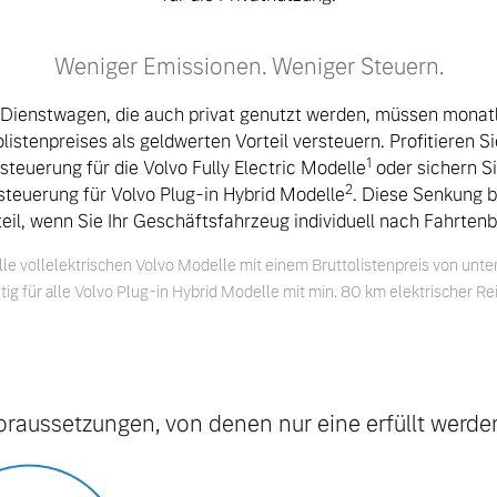
Weniger Emissionen. Weniger Steuern.
 Dienstwagen, die auch privat genutzt werden, müssen monatl
istenpreises als geldwerten Vorteil versteuern. Profitieren S
1
euerung für die Volvo Fully Electric Modelle
oder sichern Si
2
euerung für Volvo Plug-in Hybrid Modelle
. Diese Senkung b
eil, wenn Sie Ihr Geschäftsfahrzeug individuell nach Fahrten
alle vollelektrischen Volvo Modelle mit einem Bruttolistenpreis von unt
g für alle Volvo Plug-in Hybrid Modelle mit min. 80 km elektrischer R
 von Original Volvo Winter- und Sommer Kompletträder.
Voraussetzungen, von denen nur eine erfüllt werde