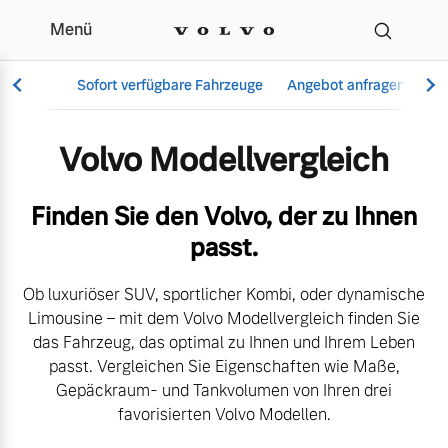
Menü
Der Volvo Modellverglei
Sofort verfügbare Fahrzeuge
Angebot anfragen
Se
Volvo Modellvergleich
Vollelektrisch
Finden Sie den Volvo, der zu Ihnen
6 Modelle
passt.
Ob luxuriöser SUV, sportlicher Kombi, oder dynamische
Limousine – mit dem Volvo Modellvergleich finden Sie
Aktuelle Angebote
Über uns
das Fahrzeug, das optimal zu Ihnen und Ihrem Leben
Plug-in Hybrid
passt. Vergleichen Sie Eigenschaften wie Maße,
3 Modelle
Gepäckraum- und Tankvolumen von Ihren drei
favorisierten Volvo Modellen.
Geschäftskunden
Unser Team