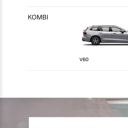
Mehr erfahren
KOMBI
Frühjahrscheck
Entdecken Sie unsere saisonalen A
Mehr erfahren
V60
Finanzierung & Leasing
Versicherung