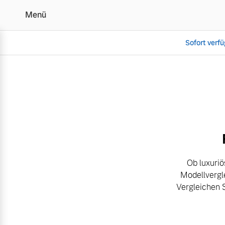
Menü
Sofort verf
Der Volvo Modellverglei
Vollelektrisch
6 Modelle
Ob luxuriö
Modellvergl
Plug-in Hybrid
Vergleichen 
3 Modelle