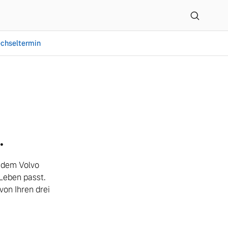
chseltermin
 GmbH
.
t dem Volvo
Leben passt.
on Ihren drei