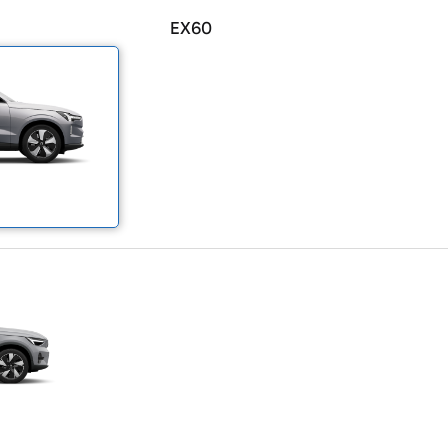
EX60
 von Original Volvo Winter- und Sommer Kompletträder.