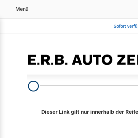
Menü
Sofort verf
Räderwechseltermin
Vollelektrisch
6 Modelle
Plug-in Hybrid
3 Modelle