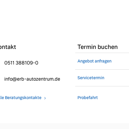
ontakt
Termin buchen
Angebot anfragen
0511 388109-0
Servicetermin
info@erb-autozentrum.de
lle Beratungskontakte
Probefahrt
 von Original Volvo Winter- und Sommer Kompletträder.