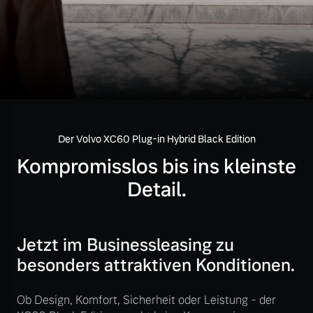
Volvo Gebrauchtwagenbörse
Kontakt und Anfahrt
Mild-Hybrid
4 Modelle
Gebrauchtwagen
Karriere
Unsere News & Events
Aktuelle Zubehörangebote
Der Volvo XC60 Plug-in Hybrid Black Edition
Zubehörkatalog
Geschäftskunden
Kompromisslos bis ins kleinste
Detail.
Editionsmodelle
Aktuelle Serviceangebote
Konnektivität
Service by Volvo
Jetzt im Businessleasing zu
besonders attraktiven Konditionen.
Sie erhalten bei uns eine
Ob Design, Komfort, Sicherheit oder Leistung - der
Angebot anfragen
Vielzahl von Original