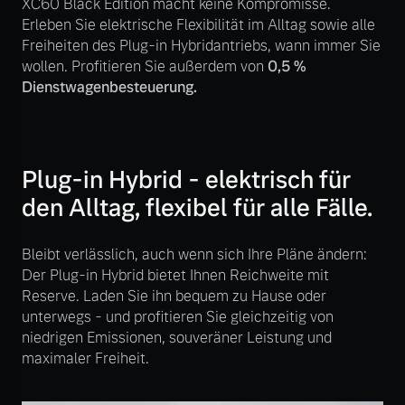
XC60 Black Edition macht keine Kompromisse.
Volvo Winter- und
Erleben Sie elektrische Flexibilität im Alltag sowie alle
Fahrzeug konfigurieren
Sommer Kompletträder.
Freiheiten des Plug-in Hybridantriebs, wann immer Sie
Bitte sprechen Sie uns
wollen. Profitieren Sie außerdem von
0,5 %
Sofort verfügbare Fahrzeuge
direkt an.
Dienstwagenbesteuerung.
Mehr erfahren
Plug-in Hybrid - elektrisch für
Volvo Selekt
den Alltag, flexibel für alle Fälle.
Frühjahrscheck
Gebrauchtwagen
Entdecken Sie unsere
Die Neuwagenalternative
saisonalen Angebote.
Bleibt verlässlich, auch wenn sich Ihre Pläne ändern:
Der Plug-in Hybrid bietet Ihnen Reichweite mit
Mehr erfahren
Mehr erfahren
Reserve. Laden Sie ihn bequem zu Hause oder
unterwegs - und profitieren Sie gleichzeitig von
niedrigen Emissionen, souveräner Leistung und
maximaler Freiheit.
Editionsmodelle
Finanzierung & Leasing
Jetzt kennenlernen