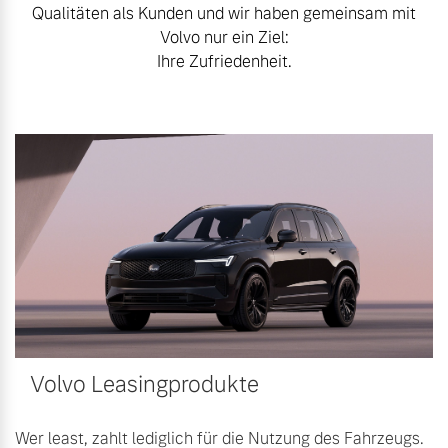
Qualitäten als Kunden und wir haben gemeinsam mit
Sie erhalten bei uns eine
Fahrzeug konfigurieren
Volvo nur ein Ziel:
Vielzahl von Original
Ihre Zufriedenheit.
Volvo Winter- und
Sommer Kompletträder.
Sofort verfügbare Fahrzeuge
Bitte sprechen Sie uns
direkt an.
Mehr erfahren
Volvo Selekt
Gebrauchtwagen
Die Neuwagenalternative
Frühjahrscheck
Entdecken Sie unsere
Mehr erfahren
saisonalen Angebote.
Mehr erfahren
Volvo Leasingprodukte
Editionsmodelle
Jetzt kennenlernen
Wer least, zahlt lediglich für die Nutzung des Fahrzeugs.