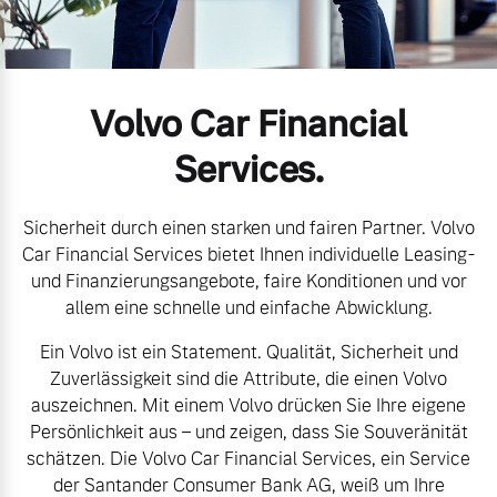
Volvo Gebrauchtwagenbörse
Kontakt und Anfahrt
Mild-Hybrid
4 Modelle
Gebrauchtwagen
Kooperationspartner
Volvo Car Financial
Volvo kauft Ihr Auto
Unsere News & Events
Services.
Sicherheit durch einen starken und fairen Partner. Volvo
Aktuelle Zubehörangebote
Geschäftskunden
Car Financial Services bietet Ihnen individuelle Leasing-
und Finanzierungsangebote, faire Konditionen und vor
Zubehörkatalog
Editionsmodelle
allem eine schnelle und einfache Abwicklung.
Ein Volvo ist ein Statement. Qualität, Sicherheit und
Konnektivität
Aktuelle Serviceangebote
Zuverlässigkeit sind die Attribute, die einen Volvo
auszeichnen. Mit einem Volvo drücken Sie Ihre eigene
Service by Volvo
Persönlichkeit aus – und zeigen, dass Sie Souveränität
schätzen. Die Volvo Car Financial Services, ein Service
Angebot anfragen
der Santander Consumer Bank AG, weiß um Ihre