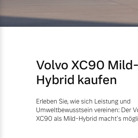
Mild-Hybrid
4 Modelle
Volvo XC90 Mild
Geschäftskunden
Hybrid kaufen
Editionsmodelle
Aktuelle Angebote
Über uns
Konnektivität
Erleben Sie, wie sich Leistung und
Umweltbewusstsein vereinen: Der V
Geschäftskunden
Unser Team
XC90 als Mild-Hybrid macht’s mögli
Volvo Gebrauchtwagenbörse
Kontakt und Anfahrt
Angebot anfragen