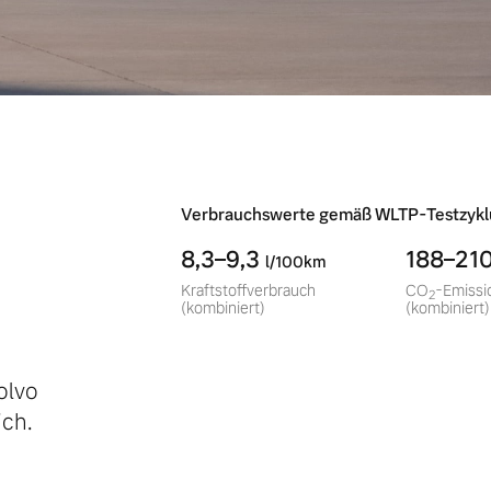
-
Verbrauchswerte gemäß WLTP-Testzykl
8,3–9,3
188–21
l/100km
Kraftstoffverbrauch
CO
-Emissi
2
(kombiniert)
(kombiniert)
olvo
ch.