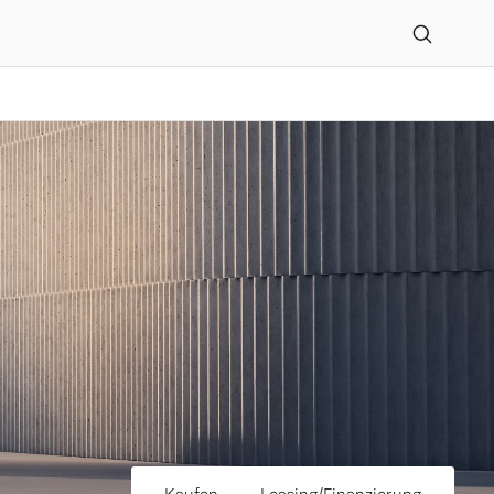
essengarage GmbH-VC Au