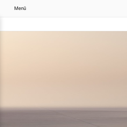
Menü
Der Volvo XC90 | Alle 
Vollelektrisch
6 Modelle
Plug-in Hybrid
3 Modelle