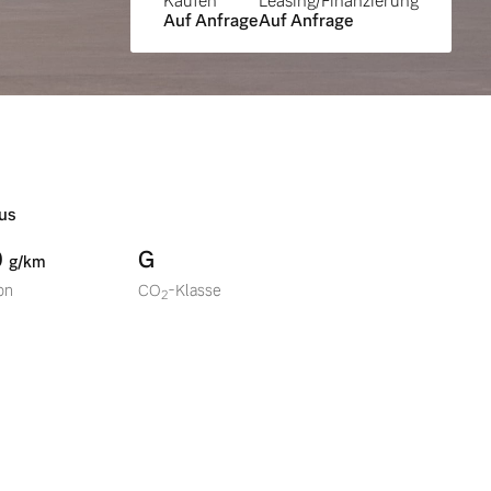
Kaufen
Leasing/Finanzierung
Auf Anfrage
Auf Anfrage
us
0
G
g/km
on
CO
-Klasse
2