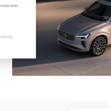
etallräder
Volvo Car