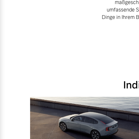
maßgeschne
Gebrauchtwagen
Kooperationspartner
umfassende Se
Fahrzeug konfigurieren
Dinge in Ihrem 
Volvo kauft Ihr Auto
Unsere News & Events
Sofort verfügbare Fahrzeuge
Aktuelle Zubehörangebote
Zubehörkatalog
Volvo Selekt Gebrauchtwagen
Die Neuwagenalternative
Aktuelle Serviceangebote
Ind
Mehr erfahren
Service by Volvo
Sie erhalten bei uns eine Vielzahl
Editionsmodelle
Bitte sprechen Sie uns direkt an.
Jetzt kennenlernen