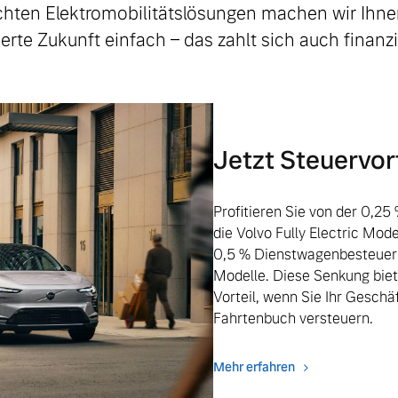
hten Elektromobilitätslösungen machen wir Ihn
zierte Zukunft einfach – das zahlt sich auch finanzie
Jetzt Steuervort
Profitieren Sie von der 0,2
die Volvo Fully Electric Mode
0,5 % Dienstwagenbesteueru
Modelle. Diese Senkung biet
Vorteil, wenn Sie Ihr Geschä
Fahrtenbuch versteuern.
Mehr erfahren