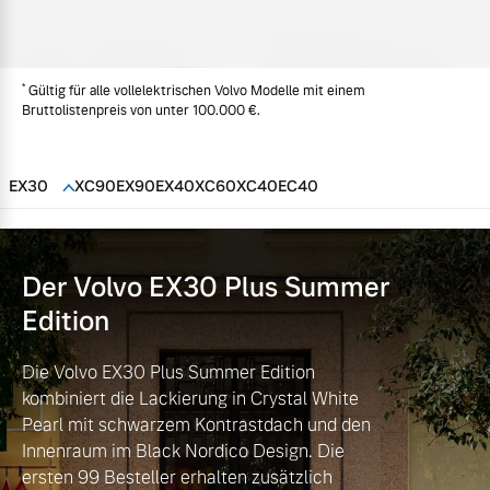
Volvo Gebrauchtwagenbörse
Kontakt und Anfahrt
Mild-Hybrid
4 Modelle
*
Gebrauchtwagen
Kooperationspartner
Gültig für alle vollelektrischen Volvo Modelle mit einem
Bruttolistenpreis von unter 100.000 €.
Volvo kauft Ihr Auto
Unsere News & Events
EX30
XC90
EX90
EX40
XC60
XC40
EC40
Aktuelle Zubehörangebote
Geschäftskunden
Zubehörkatalog
Der Volvo EX30
Plus Summer
Editionsmodelle
Edition
Konnektivität
Aktuelle Serviceangebote
Die Volvo EX30 Plus Summer Edition
kombiniert die Lackierung in Crystal White
Service by Volvo
Pearl mit schwarzem Kontrastdach und den
Innenraum im Black Nordico Design. Die
Angebot anfragen
ersten 99 Besteller erhalten zusätzlich