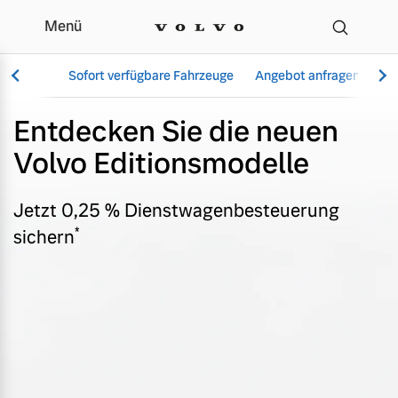
Menü
Editionsmodelle - Angeb
Sofort verfügbare Fahrzeuge
Angebot anfragen
Se
Entdecken Sie die neuen
Volvo Editionsmodelle
Vollelektrisch
6 Modelle
Jetzt 0,25 % Dienstwagenbesteuerung
*
sichern
Aktuelle Angebote
Über uns
Plug-in Hybrid
3 Modelle
Geschäftskunden
Unser Team