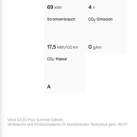
69
4
kWh
h
Stromverbrauch
CO
-Emission
2
17,5
0
kWh/100 km
g/km
CO
-Klasse
2
A
Volvo EX30 Plus Summer Edition,
Verbrauchs und Emissionswerte im kombinierten Testzyklus gem. WLTP