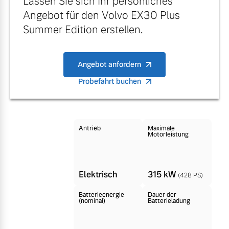
Lassen Sie sich Ihr persönliches
Finanzierung & Leasing
Angebot für den Volvo EX30 Plus
Mehr erfahren
Summer Edition erstellen.
Versicherung
Angebot anfordern
Probefahrt buchen
Antrieb
Maximale
Motorleistung
Elektrisch
315 kW
(428 PS)
Batterieenergie
Dauer der
(nominal)
Batterieladung