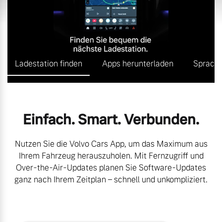
Volvo Gebrauchtwagenbörse
Kontakt und Anfahrt
Mild-Hybrid
4 Modelle
Gebrauchtwagen
Kooperationspartner
Ladestation finden
Apps herunterladen
Sprach
Volvo kauft Ihr Auto
Unsere News & Events
Aktuelle Zubehörangebote
Geschäftskunden
Einfach. Smart. Verbunden.
Zubehörkatalog
Editionsmodelle
Nutzen Sie die Volvo Cars App, um das Maximum aus
Ihrem Fahrzeug herauszuholen. Mit Fernzugriff und
Konnektivität
Aktuelle Serviceangebote
Over-the-Air-Updates planen Sie Software-Updates
ganz nach Ihrem Zeitplan – schnell und unkompliziert.
Service by Volvo
Angebot anfragen