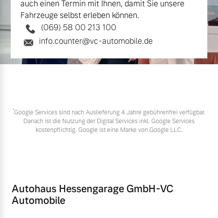
auch einen Termin mit Ihnen, damit Sie unsere
Fahrzeuge selbst erleben können.
(069) 58 00 213 100
info.counter@vc-automobile.de
*
Google Services sind nach Auslieferung 4 Jahre gebührenfrei verfügbar.
Danach ist die Nutzung der Digital Services inkl. Google Services
kostenpflichtig. Google ist eine Marke von Google LLC.
Autohaus Hessengarage GmbH-VC
Automobile