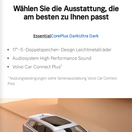
Wählen Sie die Ausstattung, die
am besten zu Ihnen passt
Essential
Core
Plus Dark
Ultra Dark
17"-5-Doppelspeichen-Design Leichtmetallräder
Audiosystem High Performance Sound
1
Volvo Car Connect Plus
1
Nutzungsbedingungen siehe Serienausstattung Volvo Car Connect
Plus