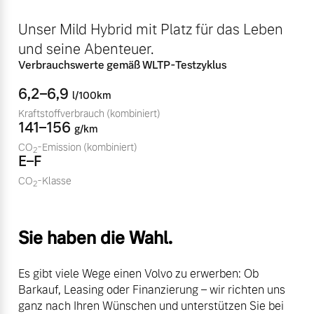
Sie erhalten bei uns eine
Fahrzeug konfigurieren
Unser Mild Hybrid mit Platz für das Leben
Vielzahl von Original
Volvo Winter- und
und seine Abenteuer.
Sommer Kompletträder.
Sofort verfügbare Fahrzeuge
Verbrauchswerte gemäß WLTP-Testzyklus
Bitte sprechen Sie uns
6,2–6,9
l/100km
direkt an.
Kraftstoffverbrauch
(kombiniert)
Mehr erfahren
141–156
g/km
CO
-Emission
(kombiniert)
2
Volvo Selekt
E–F
Gebrauchtwagen
CO
-Klasse
2
Die Neuwagenalternative
Frühjahrscheck
Entdecken Sie unsere
Mehr erfahren
saisonalen Angebote.
Sie haben die Wahl.
Mehr erfahren
Es gibt viele Wege einen Volvo zu erwerben: Ob
Editionsmodelle
Barkauf, Leasing oder Finanzierung – wir richten uns
ganz nach Ihren Wünschen und unterstützen Sie bei
Jetzt kennenlernen