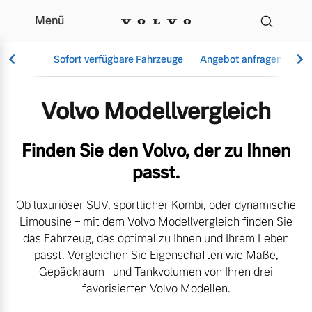
Menü
Der Volvo Modellvergle
Sofort verfügbare Fahrzeuge
Angebot anfragen
Se
Volvo Modellvergleich
Vollelektrisch
Finden Sie den Volvo, der zu Ihnen
6 Modelle
passt.
Ob luxuriöser SUV, sportlicher Kombi, oder dynamische
Limousine – mit dem Volvo Modellvergleich finden Sie
Aktuelle Angebote
Über uns
das Fahrzeug, das optimal zu Ihnen und Ihrem Leben
Plug-in Hybrid
passt. Vergleichen Sie Eigenschaften wie Maße,
3 Modelle
Gepäckraum- und Tankvolumen von Ihren drei
favorisierten Volvo Modellen.
Geschäftskunden
Unser Team