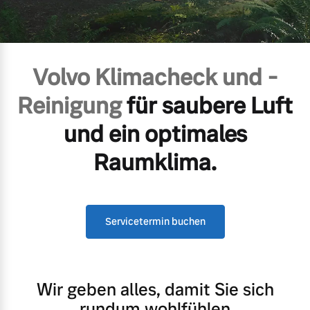
Volvo Gebrauchtwagenbörse
Kontakt und Anfahrt
Mild-Hybrid
4 Modelle
Gebrauchtwagen
Kooperationspartner
Volvo Klimacheck und -
Volvo kauft Ihr Auto
Unsere News & Events
Reinigung
für saubere Luft
und ein optimales
Aktuelle Zubehörangebote
Geschäftskunden
Raumklima.
Zubehörkatalog
Editionsmodelle
Konnektivität
Servicetermin buchen
Aktuelle Serviceangebote
Service by Volvo
Wir geben alles, damit Sie sich
Angebot anfragen
rundum wohlfühlen