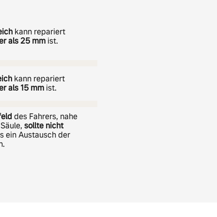
eich
kann repariert
ßer als 25 mm
ist.
eich
kann repariert
er als 15 mm
ist.
feld
des Fahrers, nahe
-Säule,
sollte nicht
s ein Austausch der
n.