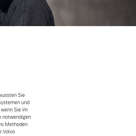
wussten Sie
2 Systemen und
, wenn Sie im
em notwendigen
lvo Methoden
e Volvo