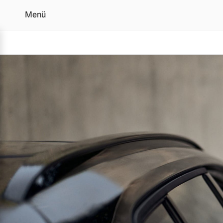
Menü
Volvo Glas Service
Vollelektrisch
6 Modelle
Plug-in Hybrid
3 Modelle