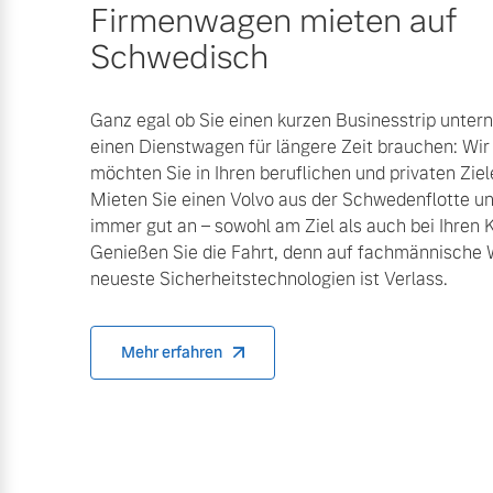
Firmenwagen mieten auf
Mehr erfahren
Schwedisch
Mehr erfahren
Ganz egal ob Sie einen kurzen Businesstrip unte
Frühjahrscheck
einen Dienstwagen für längere Zeit brauchen: Wir
möchten Sie in Ihren beruflichen und privaten Ziel
Entdecken Sie unsere saisonalen A
Mieten Sie einen Volvo aus der Schwedenflotte 
immer gut an – sowohl am Ziel als auch bei Ihren 
Mehr erfahren
Genießen Sie die Fahrt, denn auf fachmännische
neueste Sicherheitstechnologien ist Verlass.
Mehr erfahren
Finanzierung & Leasing
Versicherung