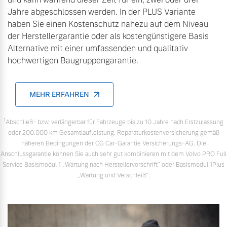
Finanzierung & Leasing
Jahre abgeschlossen werden. In der PLUS Variante
Mehr erfahren
haben Sie einen Kostenschutz nahezu auf dem Niveau
Versicherung
der Herstellergarantie oder als kostengünstigere Basis
Alternative mit einer umfassenden und qualitativ
hochwertigen Baugruppengarantie.
MEHR ERFAHREN
1
Abschließ- bzw. verlängerbar für Fahrzeuge bis zu 10 Jahre nach Erstzulassung
oder 200.000 km Gesamtlaufleistung. Reparaturkostenversicherung gemäß
näheren Bedingungen der CG Car-Garantie Versicherungs-AG. Die
Anschlussgarantie können Sie auch sehr gut kombinieren mit dem Volvo PRO Full
Service Basismodul 1 „Wartung nach Herstellervorschrift“ oder Basismodul 1Plus
„Wartung und Verschleiß“.