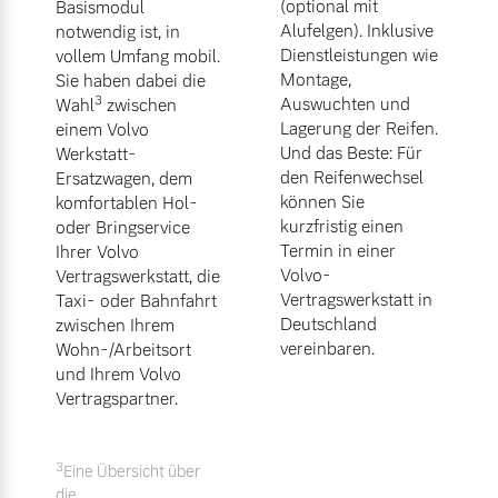
(optional mit
Basismodul
Alufelgen). Inklusive
notwendig ist, in
Dienstleistungen wie
vollem Umfang mobil.
Montage,
Sie haben dabei die
3
Auswuchten und
Wahl
zwischen
Lagerung der Reifen.
einem Volvo
Und das Beste: Für
Werkstatt-
den Reifenwechsel
Ersatzwagen, dem
können Sie
komfortablen Hol-
kurzfristig einen
oder Bringservice
Termin in einer
Ihrer Volvo
Volvo-
Vertragswerkstatt, die
Vertragswerkstatt in
Taxi- oder Bahnfahrt
Deutschland
zwischen Ihrem
vereinbaren.
Wohn-/Arbeitsort
und Ihrem Volvo
Vertragspartner.
3
Eine Übersicht über
die