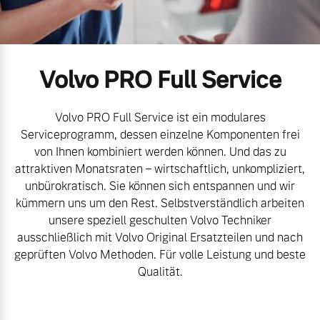
Volvo Gebrauchtwagenbörse
Kontakt und Anfahrt
Mild-Hybrid
4 Modelle
Gebrauchtwagen
Kooperationspartner
Volvo PRO Full Service
Volvo kauft Ihr Auto
Unsere News & Events
Volvo PRO Full Service ist ein modulares
Serviceprogramm, dessen einzelne Komponenten frei
Aktuelle Zubehörangebote
von Ihnen kombiniert werden können. Und das zu
Geschäftskunden
attraktiven Monatsraten – wirtschaftlich, unkompliziert,
Zubehörkatalog
unbürokratisch. Sie können sich entspannen und wir
Editionsmodelle
kümmern uns um den Rest. Selbstverständlich arbeiten
unsere speziell geschulten Volvo Techniker
Konnektivität
ausschließlich mit Volvo Original Ersatzteilen und nach
Aktuelle Serviceangebote
geprüften Volvo Methoden. Für volle Leistung und beste
Service by Volvo
Qualität.
Angebot anfragen