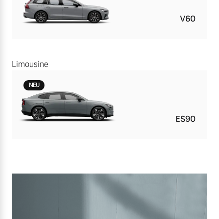
V60
Limousine
NEU
ES90