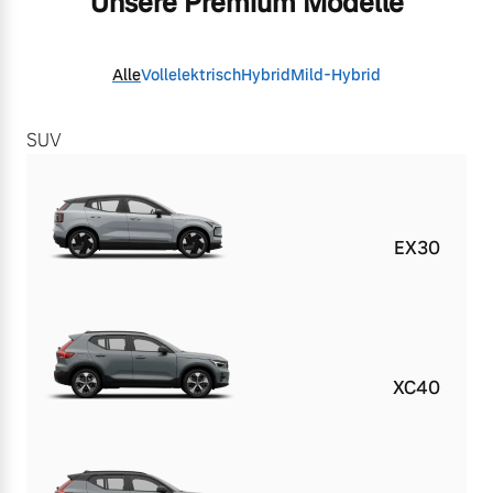
Unsere Premium Modelle
Alle
Vollelektrisch
Hybrid
Mild-Hybrid
SUV
EX30
XC40