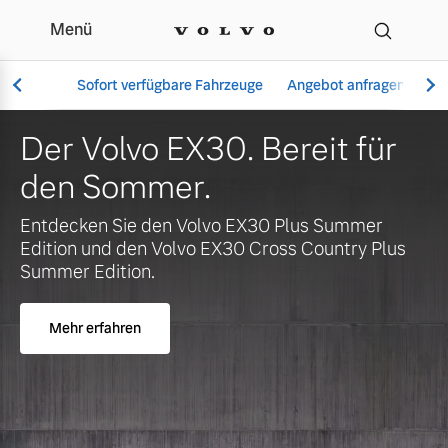
Menü
Ihr Volvo Händler in Köl
Sofort verfügbare Fahrzeuge
Angebot anfragen
Se
Der Volvo EX30. Bereit für
den Sommer.
Vollelektrisch
Entdecken Sie den Volvo EX30 Plus Summer
6 Modelle
Edition und den Volvo EX30 Cross Country Plus
Summer Edition.
Mehr erfahren
Aktuelle Angebote
Über uns
Plug-in Hybrid
3 Modelle
Geschäftskunden
Unser Team