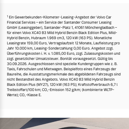
1
Ein Gewerbekunden-Kilometer-Leasing-Angebot der Volvo Car
Financial Services – ein Service der Santander Consumer Leasing
GmbH (Leasinggeber), Santander-Platz 1, 41061 Mönchengladbach –
für einen Volvo XC40 B3 Mild Hybrid Benzin Black Edition Plus, Mild-
Hybrid Benzin, Hubraum 1.969 cm3, 120 kW (163 PS). Monatliche
Leasingrate 159,00 Euro, Vertragslaufzeit 12 Monate, Laufleistung pro
Jahr 10.000 km, Leasing-Sonderzahlung 0,00 Euro. Angebot zzgl.
Überführungskosten i. H. v. 1.085,00 Euro, zzgl. Zulassungskosten und
zzgl. gesetzlicher Umsatzsteuer. Bonität vorausgesetzt. Gültig bis
30.09.2026. Ausgeschlossen sind spezielle Kundengruppen wie z. B.
Taxis, Fahrschulen und Mietwagen. Beispielfoto eines Fahrzeugs der
Baureihe, die Ausstattungsmerkmale des abgebildeten Fahrzeugs sind
nicht Bestandteil des Angebots. Volvo XC40 B3 Mild Hybrid Benzin
Black Edition Plus (MY27), 120 kW (163 PS); Kraftstoffverbrauch 6,7 l
Treibstoffart/100 km; CO₂-Emission 152 g/km; (kombinierte WLTP-
Werte); CO₂-Klasse E.