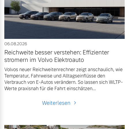
Volvo Gebrauchtwagenbörse
Kontakt und Anfahrt
Mild-Hybrid
4 Modelle
Gebrauchtwagen
Unsere News & Events
Volvo kauft Ihr Auto
06.08.2026
Reichweite besser verstehen: Effizienter
stromern im Volvo Elektroauto
Aktuelle Zubehörangebote
Geschäftskunden
Volvos neuer Reichweitenrechner zeigt anschaulich, wie
Zubehörkatalog
Temperatur, Fahrweise und Alltagseinflüsse den
Editionsmodelle
Verbrauch von E-Autos verändern. So lassen sich WLTP-
Werte praxisnah für die Fahrt einschätzen...
Konnektivität
Service by Volvo
Weiterlesen
Sie erhalten bei uns eine
Angebot anfragen
Vielzahl von Original