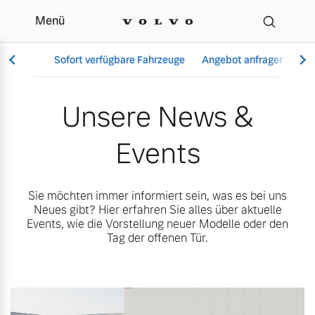
Menü
Unsere News & Events | 
Sofort verfügbare Fahrzeuge
Angebot anfragen
Se
Unsere News &
Events
Vollelektrisch
6 Modelle
Sie möchten immer informiert sein, was es bei uns
Neues gibt? Hier erfahren Sie alles über aktuelle
Events, wie die Vorstellung neuer Modelle oder den
Tag der offenen Tür.
Aktuelle Angebote
Über uns
Plug-in Hybrid
3 Modelle
Geschäftskunden
Unser Team