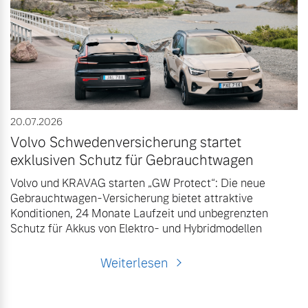
Volvo Winter- und
Fahrzeug konfigurieren
Sommer Kompletträder.
Bitte sprechen Sie uns
Sofort verfügbare Fahrzeuge
direkt an.
Mehr erfahren
20.07.2026
Volvo Schwedenversicherung startet
Volvo Selekt
Frühjahrscheck
exklusiven Schutz für Gebrauchtwagen
Gebrauchtwagen
Entdecken Sie unsere
Volvo und KRAVAG starten „GW Protect“: Die neue
Die Neuwagenalternative
saisonalen Angebote.
Gebrauchtwagen-Versicherung bietet attraktive
Mehr erfahren
Konditionen, 24 Monate Laufzeit und unbegrenzten
Mehr erfahren
Schutz für Akkus von Elektro- und Hybridmodellen
Weiterlesen
Editionsmodelle
Finanzierung & Leasing
Jetzt kennenlernen