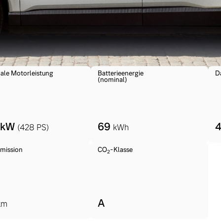
ngebote.
ale Motorleistung
Batterieenergie
D
(nominal)
 kW
69
(428 PS)
kWh
mission
CO
-Klasse
2
A
km