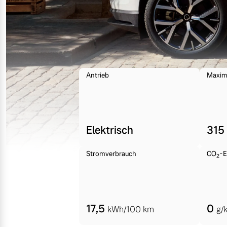
Mehr erfahren
Frühjahrscheck
Entdecken Sie unsere saisonalen A
Antrieb
Maxim
Mehr erfahren
Elektrisch
315
Finanzierung & Leasing
Stromverbrauch
CO
-E
2
Versicherung
17,5
0
kWh/100 km
g/