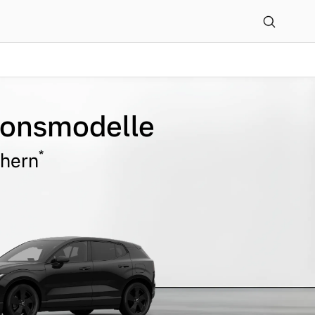
tionsmodelle
*
chern