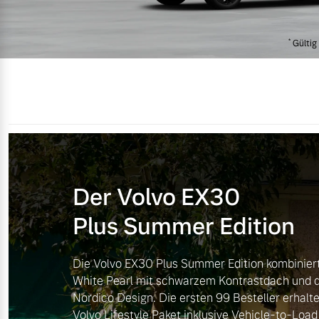
Mild-Hybrid
*
Gültig 
4 Modelle
Geschäftskunden
Der Volvo EX30
Editionsmodelle
Aktuelle Angebote
Über uns
Plus Summer Edition
Konnektivität
Geschäftskunden
Unser Team
Die Volvo EX30 Plus Summer Edition kombiniert 
White Pearl mit schwarzem Kontrastdach und 
Volvo Gebrauchtwagenbörse
Kontakt und Anfahrt
Nordico Design. Die ersten 99 Besteller erhalte
Angebot anfragen
Volvo Lifestyle Paket inklusive Vehicle-to-Load