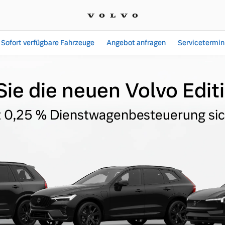
Sofort verfügbare Fahrzeuge
Angebot anfragen
Servicetermin
ot -editionsmodelle
ie die neuen Volvo Edi
t 0,25 % Dienstwagenbesteuerung si