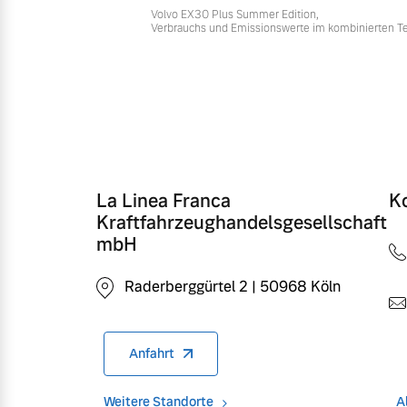
Volvo EX30 Plus Summer Edition,
Verbrauchs und Emissionswerte im kombinierten T
La Linea Franca
K
Kraftfahrzeughandelsgesellschaft
mbH
Raderberggürtel 2 | 50968 Köln
Anfahrt
Weitere Standorte
A