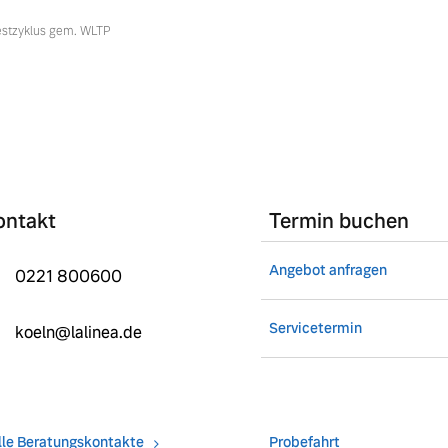
estzyklus gem. WLTP
ontakt
Termin buchen
Angebot anfragen
0221 800600
Servicetermin
koeln@lalinea.de
lle Beratungskontakte
Probefahrt