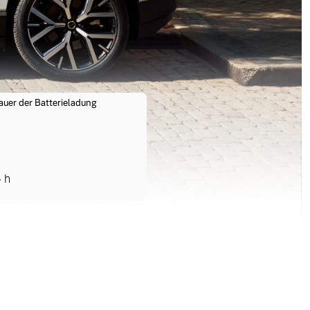
auer der Batterieladung
4
h