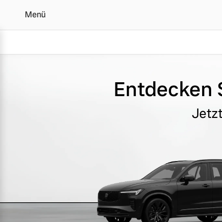
Menü
Editionsmodelle - Angeb
Entdecken S
Vollelektrisch
Jetz
6 Modelle
Plug-in Hybrid
3 Modelle