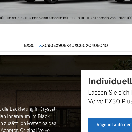
für alle vollelektrischen Volvo Modelle mit einem Bruttolistenpreis von unter 10
EX30
XC90
EX90
EX40
XC60
XC40
EC40
Individuel
Lassen Sie sich 
Volvo EX30 Plus
die Lackierung in Crystal
den Innenraum im Black
n zusätzlich kostenlos das
Angebot anforder
 Adapter, Original Volvo