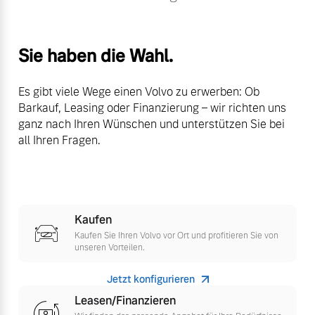
Volvo Winter- und
Fahrzeug konfigurieren
Sommer Kompletträder.
Bitte sprechen Sie uns
Sie haben die Wahl.
Sofort verfügbare Fahrzeuge
direkt an.
Mehr erfahren
Es gibt viele Wege einen Volvo zu erwerben: Ob
Barkauf, Leasing oder Finanzierung – wir richten uns
ganz nach Ihren Wünschen und unterstützen Sie bei
all Ihren Fragen.
Volvo Selekt
Frühjahrscheck
Gebrauchtwagen
Entdecken Sie unsere
Die Neuwagenalternative
saisonalen Angebote.
Mehr erfahren
Mehr erfahren
Kaufen
Kaufen Sie Ihren Volvo vor Ort und profitieren Sie von
unseren Vorteilen.
Jetzt konfigurieren
Editionsmodelle
Finanzierung & Leasing
Leasen/Finanzieren
Jetzt kennenlernen