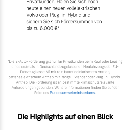
Privatkunden. Holen Sie sich noch
heute einen neuen vollelektrischen
Volvo oder Plug-in-Hybrid und
sichern Sie sich Fördersummen von
bis zu 6.000 €⁠*.
*Die E‑Auto-Förderung gilt nur für Privatkunden beim Kauf oder Leasing
eines erstmals in Deutschland zugelassenen Neufahrzeugs der EU-
Fahrzeugklasse M1 mit rein batterieelektrischem Antrieb,
batterieelektrischem Antrieb mit Range-Extender oder Plug-in-Hybrid-
Antrieb. Die Förderung ist an bestimmte klimaschutzrelevante
Anforderungen gebunden. Weitere Informationen finden Sie auf der
Seite des
Bundesumweltministeriums.
Die Highlights auf einen Blick