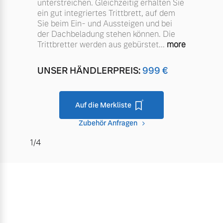
Sommer Kompletträder.
unterstreichen. Gleichzeitig erhalten Sie
ein gut integriertes Trittbrett, auf dem
Bitte sprechen Sie uns
Fahrzeug konfigurieren
Sie beim Ein- und Aussteigen und bei
direkt an.
der Dachbeladung stehen können. Die
Mehr erfahren
Trittbretter werden aus gebürstet
...
more
Sofort verfügbare Fahrzeuge
UNSER HÄNDLERPREIS:
999
€
Frühjahrscheck
Entdecken Sie unsere
Auf die Merkliste
Volvo Selekt
saisonalen Angebote.
Gebrauchtwagen
Zubehör Anfragen
Die Neuwagenalternative
Mehr erfahren
1/4
Mehr erfahren
Finanzierung & Leasing
Editionsmodelle
Versicherung
Jetzt kennenlernen