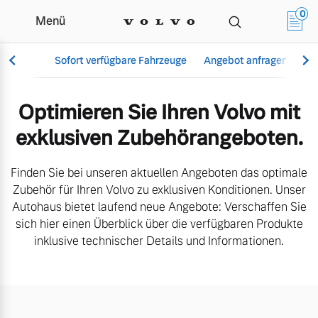
0
Menü
Aktuelle Zubehörangebote | La L
Sofort verfügbare Fahrzeuge
Angebot anfragen
Se
Optimieren Sie Ihren Volvo mit
exklusiven Zubehörangeboten.
Vollelektrisch
6 Modelle
Finden Sie bei unseren aktuellen Angeboten das optimale
Zubehör für Ihren Volvo zu exklusiven Konditionen. Unser
Autohaus bietet laufend neue Angebote: Verschaffen Sie
sich hier einen Überblick über die verfügbaren Produkte
Aktuelle Angebote
Über uns
inklusive technischer Details und Informationen.
Plug-in Hybrid
3 Modelle
Geschäftskunden
Unser Team