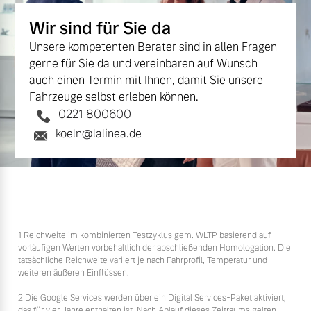
Wir sind für Sie da
Unsere kompetenten Berater sind in allen Fragen
gerne für Sie da und vereinbaren auf Wunsch
auch einen Termin mit Ihnen, damit Sie unsere
Fahrzeuge selbst erleben können.
0221 800600
koeln@lalinea.de
1 Reichweite im kombinierten Testzyklus gem. WLTP basierend auf
vorläufigen Werten vorbehaltlich der abschließenden Homologation. Die
tatsächliche Reichweite variiert je nach Fahrprofil, Temperatur und
weiteren äußeren Einflüssen.
2 Die Google Services werden über ein Digital Services-Paket aktiviert,
das für vier Jahre enthalten ist. Nach Ablauf dieses Zeitraums gelten