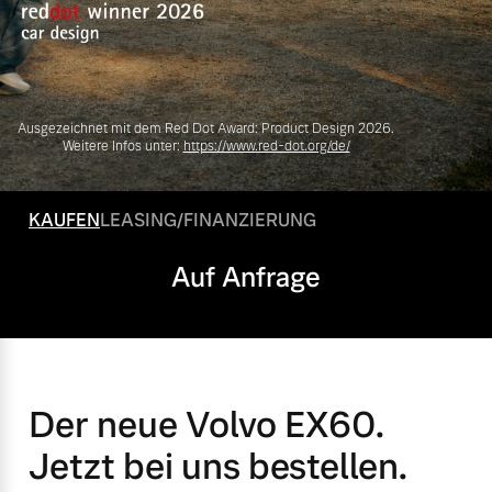
Volvo Gebrauchtwagenbörse
Kontakt und Anfahrt
Mild-Hybrid
4 Modelle
Gebrauchtwagen
Unsere News & Events
Ausgezeichnet mit dem Red Dot Award: Product Design 2026.
Volvo kauft Ihr Auto
Weitere Infos unter:
https://www.red-dot.org/de/
KAUFEN
LEASING/FINANZIERUNG
Aktuelle Zubehörangebote
Geschäftskunden
Auf Anfrage
Zubehörkatalog
Editionsmodelle
Konnektivität
Service by Volvo
Der neue Volvo EX60.
Jetzt bei uns bestellen.
Sie erhalten bei uns eine
Angebot anfragen
Vielzahl von Original