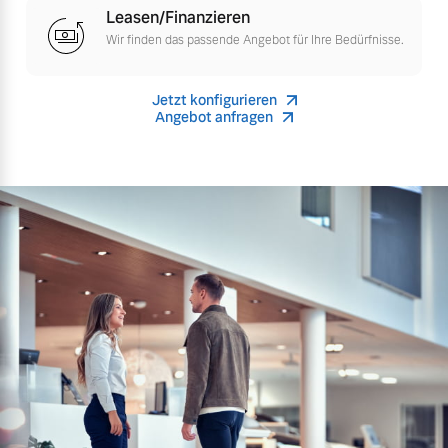
Leasen/Finanzieren
Versicherung
Wir finden das passende Angebot für Ihre Bedürfnisse.
Mehr erfahren
Jetzt konfigurieren
Angebot anfragen