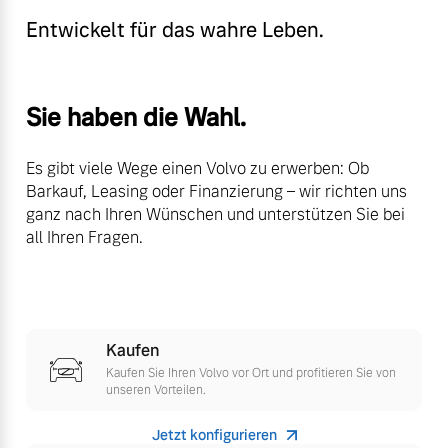
Volvo Winter- und
Entwickelt für das wahre Leben.
Fahrzeug konfigurieren
Sommer Kompletträder.
Bitte sprechen Sie uns
Sofort verfügbare Fahrzeuge
direkt an.
Sie haben die Wahl.
Mehr erfahren
Es gibt viele Wege einen Volvo zu erwerben: Ob
Barkauf, Leasing oder Finanzierung – wir richten uns
ganz nach Ihren Wünschen und unterstützen Sie bei
Volvo Selekt
Frühjahrscheck
all Ihren Fragen.
Gebrauchtwagen
Entdecken Sie unsere
Die Neuwagenalternative
saisonalen Angebote.
Mehr erfahren
Mehr erfahren
Kaufen
Kaufen Sie Ihren Volvo vor Ort und profitieren Sie von
unseren Vorteilen.
Editionsmodelle
Finanzierung & Leasing
Jetzt konfigurieren
Jetzt kennenlernen