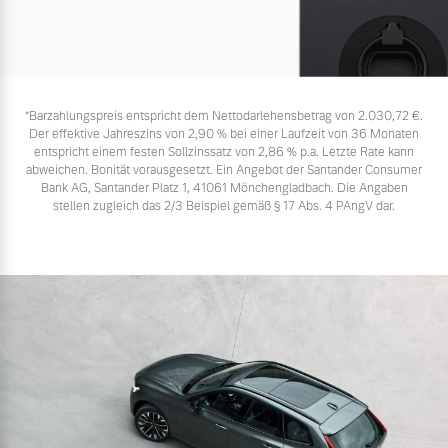
*Barzahlungspreis entspricht dem Nettodarlehensbetrag von 2.030,72 €.
Der effektive Jahreszins von 2,90 % bei einer Laufzeit von 36 Monaten
entspricht einem festen Sollzinssatz von 2,86 % p.a. Letzte Rate kann
abweichen. Bonität vorausgesetzt. Ein Angebot der Santander Consumer
Bank AG, Santander Platz 1, 41061 Mönchengladbach. Die Angaben
stellen zugleich das 2/3 Beispiel gemäß § 17 Abs. 4 PAngV dar.