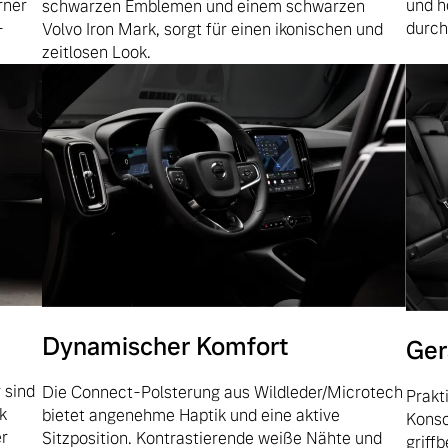
und h
rner
schwarzen Emblemen und einem schwarzen
durch
-
Volvo Iron Mark, sorgt für einen ikonischen und
zeitlosen Look.
ngebote.
Dynamischer Komfort
Ger
 sind
Die Connect-Polsterung aus Wildleder/Microtech
Prakt
k
bietet angenehme Haptik und eine aktive
Konso
er
Sitzposition. Kontrastierende weiße Nähte und
griff