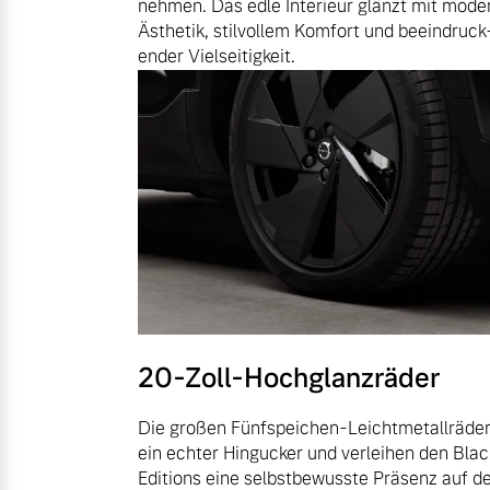
nehmen. Das edle Interieur glänzt mit mode
Ästhetik, stilvollem Komfort und beeindruck
Mehr erfahren
ender Vielseitigkeit.
Frühjahrscheck
Entdecken Sie unsere saisonalen A
Mehr erfahren
Finanzierung & Leasing
Versicherung
20-Zoll-Hochglanzräder
Die großen Fünfspeichen-Leichtmetallräder
ein echter Hingucker und verleihen den Blac
Editions eine selbstbewusste Präsenz auf d