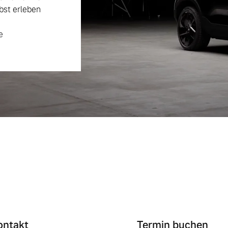
bst erleben
e
ontakt
Termin buchen