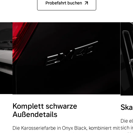
Probefahrt buchen
 von Original Volvo Winter- und Sommer Kompletträder.
Komplett schwarze
Ska
Außendetails
Die e
sich 
Die Karosseriefarbe in Onyx Black, kombiniert mit