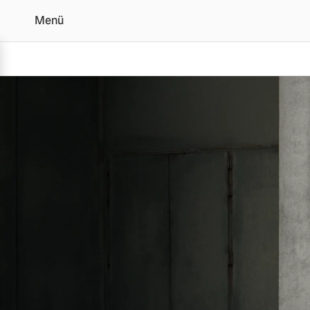
Menü
EX40 Blackedition
Vollelektrisch
6 Modelle
Plug-in Hybrid
3 Modelle