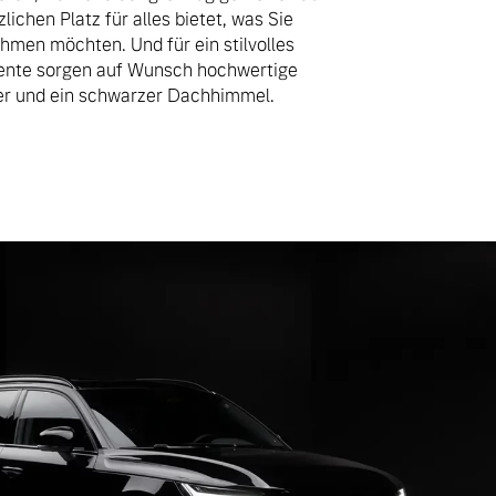
lichen Platz für alles bietet, was Sie
hmen möchten. Und für ein stilvolles
nte sorgen auf Wunsch hochwertige
er und ein schwarzer Dachhimmel.