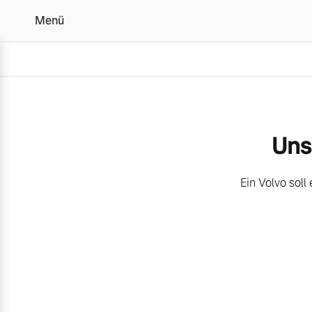
Menü
Gebrauchtwagen
Uns
Vollelektrisch
6 Modelle
Ein Volvo soll
Plug-in Hybrid
3 Modelle