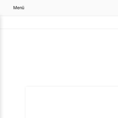
Menü
Angebote Geschäftskun
Vollelektrisch
6 Modelle
Plug-in Hybrid
3 Modelle