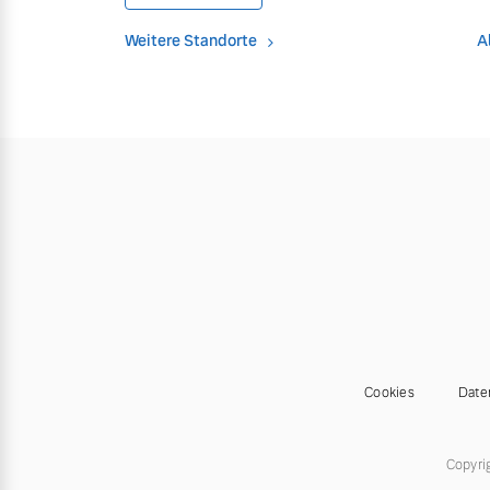
Weitere Standorte
A
Mehr erfahren
Frühjahrscheck
Entdecken Sie unsere saisonalen A
Mehr erfahren
Finanzierung & Leasing
Versicherung
Cookies
Date
Copyri