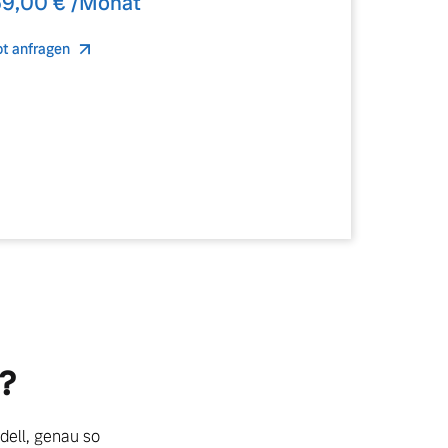
59,00 € /Monat
t anfragen
?
dell, genau so