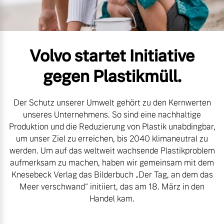
Volvo Gebrauchtwagenbörse
Kontakt und Anfahrt
Mild-Hybrid
4 Modelle
Gebrauchtwagen
Unsere News & Events
Volvo startet Initiative
Volvo kauft Ihr Auto
gegen Plastikmüll.
Der Schutz unserer Umwelt gehört zu den Kernwerten
Aktuelle Zubehörangebote
Geschäftskunden
unseres Unternehmens. So sind eine nachhaltige
Produktion und die Reduzierung von Plastik unabdingbar,
Zubehörkatalog
Editionsmodelle
um unser Ziel zu erreichen, bis 2040 klimaneutral zu
werden. Um auf das weltweit wachsende Plastikproblem
Konnektivität
aufmerksam zu machen, haben wir gemeinsam mit dem
Service by Volvo
Knesebeck Verlag das Bilderbuch „Der Tag, an dem das
Meer verschwand“ initiiert, das am 18. März in den
Handel kam.
Sie erhalten bei uns eine
Angebot anfragen
Vielzahl von Original