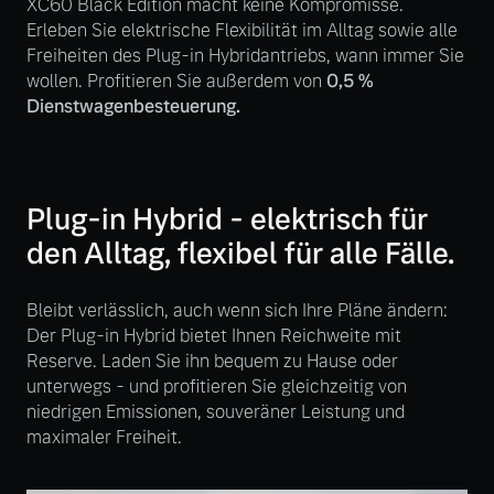
XC60 Black Edition macht keine Kompromisse.
Volvo Winter- und
Erleben Sie elektrische Flexibilität im Alltag sowie alle
Fahrzeug konfigurieren
Sommer Kompletträder.
Freiheiten des Plug-in Hybridantriebs, wann immer Sie
Bitte sprechen Sie uns
wollen. Profitieren Sie außerdem von
0,5 %
Sofort verfügbare Fahrzeuge
direkt an.
Dienstwagenbesteuerung.
Mehr erfahren
Plug-in Hybrid - elektrisch für
Volvo Selekt
den Alltag, flexibel für alle Fälle.
Frühjahrscheck
Gebrauchtwagen
Entdecken Sie unsere
Die Neuwagenalternative
saisonalen Angebote.
Bleibt verlässlich, auch wenn sich Ihre Pläne ändern:
Der Plug-in Hybrid bietet Ihnen Reichweite mit
Mehr erfahren
Mehr erfahren
Reserve. Laden Sie ihn bequem zu Hause oder
unterwegs - und profitieren Sie gleichzeitig von
niedrigen Emissionen, souveräner Leistung und
maximaler Freiheit.
Editionsmodelle
Finanzierung & Leasing
Jetzt kennenlernen