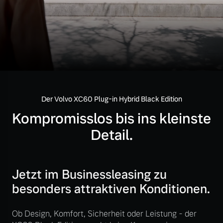
Volvo Gebrauchtwagenbörse
Kontakt und Anfahrt
Mild-Hybrid
4 Modelle
Gebrauchtwagen
Unsere News & Events
Volvo kauft Ihr Auto
Der Volvo XC60 Plug-in Hybrid Black Edition
Aktuelle Zubehörangebote
Geschäftskunden
Kompromisslos bis ins kleinste
Zubehörkatalog
Detail.
Editionsmodelle
Konnektivität
Service by Volvo
Jetzt im Businessleasing zu
besonders attraktiven Konditionen.
Sie erhalten bei uns eine
Ob Design, Komfort, Sicherheit oder Leistung - der
Angebot anfragen
Vielzahl von Original