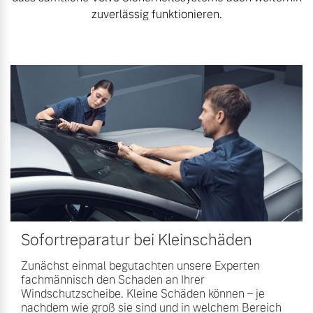
Volvo Winter- und
zuverlässig funktionieren.
Fahrzeug konfigurieren
Sommer Kompletträder.
Bitte sprechen Sie uns
Sofort verfügbare Fahrzeuge
direkt an.
Mehr erfahren
Volvo Selekt
Frühjahrscheck
Gebrauchtwagen
Entdecken Sie unsere
Die Neuwagenalternative
saisonalen Angebote.
Mehr erfahren
Mehr erfahren
Sofortreparatur bei Kleinschäden
Zunächst einmal begutachten unsere Experten
fachmännisch den Schaden an Ihrer
Editionsmodelle
Windschutzscheibe. Kleine Schäden können – je
Finanzierung & Leasing
Jetzt kennenlernen
nachdem wie groß sie sind und in welchem Bereich