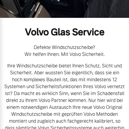
Volvo Gebrauchtwagenbörse
Kontakt und Anfahrt
Mild-Hybrid
4 Modelle
Gebrauchtwagen
Unsere News & Events
Volvo Glas Service
Volvo kauft Ihr Auto
Defekte Windschutzscheibe?
Wir helfen Ihnen. Mit Volvo Sicherheit.
Aktuelle Zubehörangebote
Geschäftskunden
Ihre Windschutzscheibe bietet Ihnen Schutz, Sicht und
Sicherheit. Aber wussten Sie eigentlich, dass sie ein
Zubehörkatalog
Editionsmodelle
hoch komplexes Bauteil ist, das mit mindestens 12
Systemen und Sicherheitsfunktionen Ihres Volvo vernetzt
Konnektivität
ist? Da macht es wirklich Sinn, wenn Sie im Schadensfall
Service by Volvo
direkt zu Ihrem Volvo Partner kommen. Nur hier wird bei
einem notwendigen Austausch Ihre neue Volvo Original
Windschutzscheibe mit geprüften Volvo Methoden
Sie erhalten bei uns eine
montiert und zugleich auch fachgerecht kalibriert, so
Angebot anfragen
Vielzahl von Original
dass sämtliche Volvo Sicherheitssysteme auch weiterhin