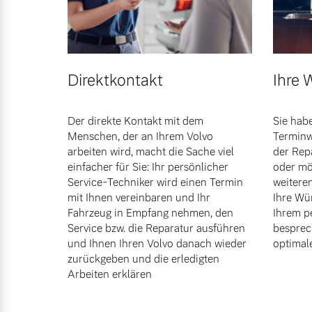
Mehr erfahren
Frühjahrscheck
Direktkontakt
Ihre
Entdecken Sie unsere saisonalen A
Mehr erfahren
Der direkte Kontakt mit dem
Sie habe
Menschen, der an Ihrem Volvo
Terminw
arbeiten wird, macht die Sache viel
der Rep
einfacher für Sie: Ihr persönlicher
oder mö
Service-Techniker wird einen Termin
weitere
Finanzierung & Leasing
mit Ihnen vereinbaren und Ihr
Ihre Wü
Fahrzeug in Empfang nehmen, den
Ihrem p
Versicherung
Service bzw. die Reparatur ausführen
besprec
und Ihnen Ihren Volvo danach wieder
optimal
zurückgeben und die erledigten
Arbeiten erklären