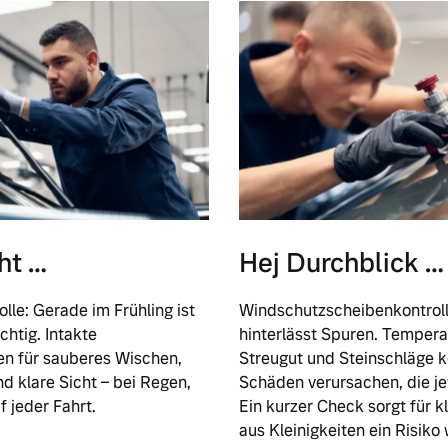
cht …
Hej Durchblick …
lle: Gerade im Frühling ist
Windschutzscheibenkontroll
chtig. Intakte
hinterlässt Spuren. Temper
en für sauberes Wischen,
Streugut und Steinschläge k
d klare Sicht – bei Regen,
Schäden verursachen, die je
 jeder Fahrt.
Ein kurzer Check sorgt für k
aus Kleinigkeiten ein Risiko 