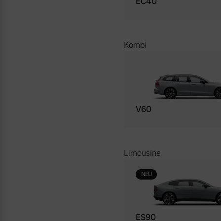
EC40
Kombi
V60
Limousine
NEU
ES90