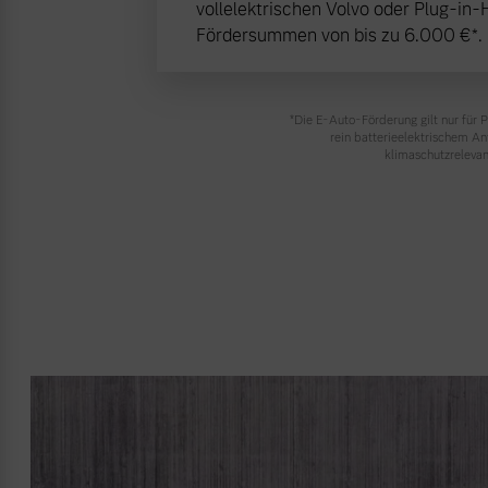
vollelektrischen Volvo oder Plug-in-
Fördersummen von bis zu 6.000 €⁠*.
Mehr erfahren
Frühjahrscheck
*Die E‑Auto-Förderung gilt nur für
Entdecken Sie unsere saisonalen A
rein batterieelektrischem A
klimaschutzrelevan
Mehr erfahren
Finanzierung & Leasing
Versicherung