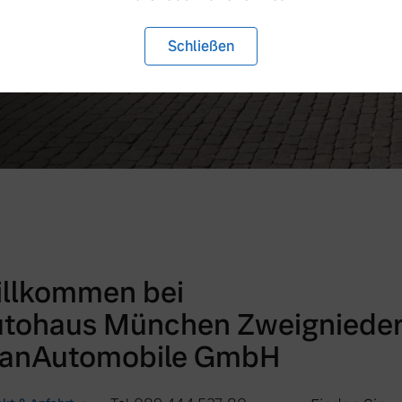
Schließen
llkommen bei
tohaus München Zweignieder
canAutomobile GmbH