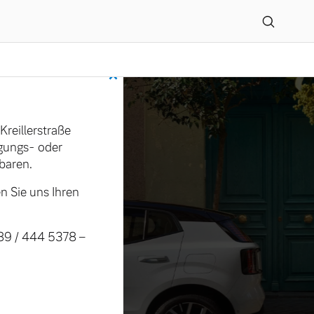
×
en Zweigniederlassung 
Kreillerstraße
igungs- oder
baren.
n Sie uns Ihren
089 / 444 5378 –