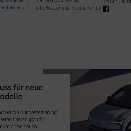
Tel 089 444 537 80
Finden Sie u
kt & Anfahrt
info@autohaus-muenchen.de
r Autohaus
huss für neue
Modelle
 von Original Volvo Winter- und Sommer Kompletträder.
rdert die Bundesregierung
ierten Fahrzeugen für
heute einen neuen