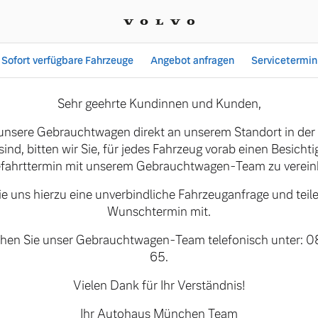
Sofort verfügbare Fahrzeuge
Angebot anfragen
Servicetermin
ünchen | Autohaus Münch
Sehr geehrte Kundinnen und Kunden,
 unsere Gebrauchtwagen direkt an unserem Standort in der 
 sind, bitten wir Sie, für jedes Fahrzeug vorab einen Besicht
fahrttermin mit unserem Gebrauchtwagen-Team zu verein
ereit für den
ie uns hierzu eine unverbindliche Fahrzeuganfrage und teile
Wunschtermin mit.
ichen Sie unser Gebrauchtwagen-Team telefonisch unter: 
65.
s Summer Edition und den Volvo
dition.
Vielen Dank für Ihr Verständnis!
Ihr Autohaus München Team