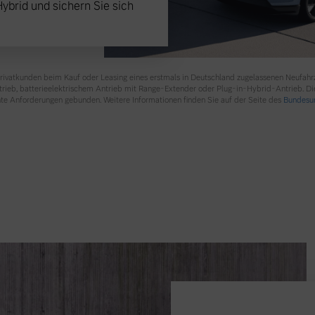
Hybrid und sichern Sie sich
 Privatkunden beim Kauf oder Leasing eines erstmals in Deutschland zugelassenen Neufah
ngebote.
ntrieb, batterieelektrischem Antrieb mit Range-Extender oder Plug-in-Hybrid-Antrieb. Di
te Anforderungen gebunden. Weitere Informationen finden Sie auf der Seite des
Bundesum