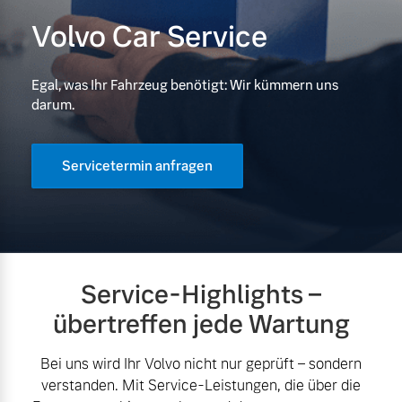
Volvo Car Service
Volvo Gebrauchtwagenbörse
Kontakt und Anfahrt
Mild-Hybrid
4 Modelle
Gebrauchtwagen
Unsere News & Events
Egal, was Ihr Fahrzeug benötigt: Wir kümmern uns
darum.
Volvo kauft Ihr Auto
Servicetermin anfragen
Aktuelle Zubehörangebote
Geschäftskunden
Zubehörkatalog
Editionsmodelle
Konnektivität
Service-Highlights –
Service by Volvo
übertreffen jede Wartung
Bei uns wird Ihr Volvo nicht nur geprüft – sondern
Sie erhalten bei uns eine
verstanden. Mit Service-Leistungen, die über die
Angebot anfragen
Vielzahl von Original