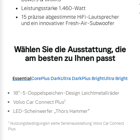
Leistungsstarke 1.460-Watt
15 präzise abgestimmte HiFi-Lautsprecher
und ein innovativer Fresh-Air-Subwoofer
Wählen Sie die Ausstattung, die
am besten zu Ihnen passt
Essential
Core
Plus Dark
Ultra Dark
Plus Bright
Ultra Bright
18"-5-Doppelspeichen-Design Leichtmetallräder
1
Volvo Car Connect Plus
LED-Scheinwerfer „Thors Hammer“
1
Nutzungsbedingungen siehe Serienausstattung Volvo Car Connect
Plus