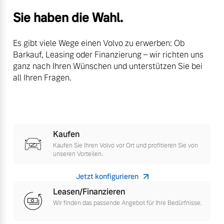
Versicherung
Sie haben die Wahl.
Mehr erfahren
Es gibt viele Wege einen Volvo zu erwerben: Ob
Barkauf, Leasing oder Finanzierung – wir richten uns
ganz nach Ihren Wünschen und unterstützen Sie bei
all Ihren Fragen.
Kaufen
Kaufen Sie Ihren Volvo vor Ort und profitieren Sie von
unseren Vorteilen.
Jetzt konfigurieren
Leasen/Finanzieren
Wir finden das passende Angebot für Ihre Bedürfnisse.