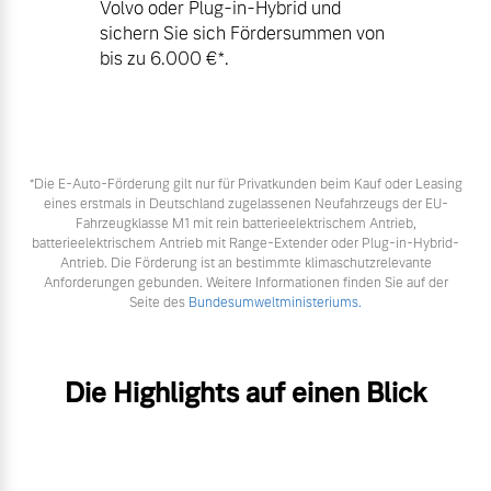
Volvo oder Plug-in-Hybrid und
sichern Sie sich Fördersummen von
bis zu 6.000 €⁠*.
*Die E‑Auto-Förderung gilt nur für Privatkunden beim Kauf oder Leasing
eines erstmals in Deutschland zugelassenen Neufahrzeugs der EU-
Fahrzeugklasse M1 mit rein batterieelektrischem Antrieb,
batterieelektrischem Antrieb mit Range-Extender oder Plug-in-Hybrid-
Antrieb. Die Förderung ist an bestimmte klimaschutzrelevante
Anforderungen gebunden. Weitere Informationen finden Sie auf der
Seite des
Bundesumweltministeriums.
Die Highlights auf einen Blick