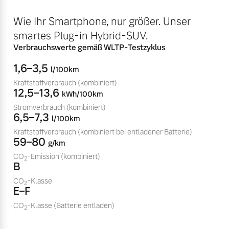
Volvo Winter- und
Fahrzeug konfigurieren
Wie Ihr Smartphone, nur größer. Unser
Sommer Kompletträder.
smartes Plug-in Hybrid-SUV.
Bitte sprechen Sie uns
Sofort verfügbare Fahrzeuge
direkt an.
Verbrauchswerte gemäß WLTP-Testzyklus
Mehr erfahren
1,6–3,5
l/100km
Kraftstoffverbrauch
(kombiniert)
12,5–13,6
kWh/100km
Stromverbrauch
(kombiniert)
Volvo Selekt
6,5–7,3
Frühjahrscheck
l/100km
Gebrauchtwagen
Entdecken Sie unsere
Kraftstoffverbrauch
(kombiniert bei entladener Batterie)
Die Neuwagenalternative
59–80
saisonalen Angebote.
g/km
Mehr erfahren
CO
-Emission
(kombiniert)
Mehr erfahren
2
B
CO
-Klasse
2
E–F
CO
-Klasse
(Batterie entladen)
Editionsmodelle
2
Finanzierung & Leasing
Jetzt kennenlernen