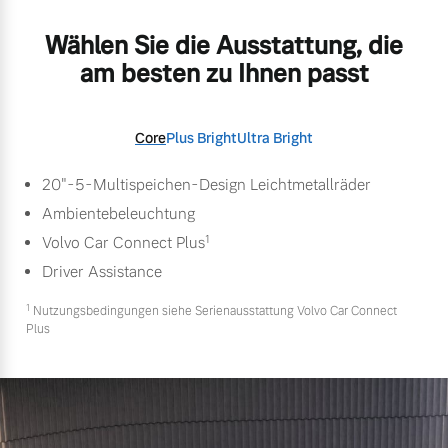
Wählen Sie die Ausstattung, die
am besten zu Ihnen passt
Core
Plus Bright
Ultra Bright
20"-5-Multispeichen-Design Leichtmetallräder
Ambientebeleuchtung
1
Volvo Car Connect Plus
Driver Assistance
1
Nutzungsbedingungen siehe Serienausstattung Volvo Car Connect
Plus