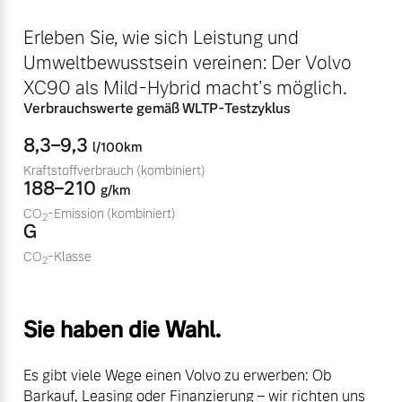
Volvo Winter- und
Fahrzeug konfigurieren
Erleben Sie, wie sich Leistung und
Sommer Kompletträder.
Umweltbewusstsein vereinen: Der Volvo
Bitte sprechen Sie uns
Sofort verfügbare Fahrzeuge
direkt an.
XC90 als Mild-Hybrid macht’s möglich.
Verbrauchswerte gemäß WLTP-Testzyklus
Mehr erfahren
8,3–9,3
l/100km
Kraftstoffverbrauch
(kombiniert)
188–210
g/km
Volvo Selekt
Frühjahrscheck
CO
-Emission
(kombiniert)
Gebrauchtwagen
2
G
Entdecken Sie unsere
Die Neuwagenalternative
saisonalen Angebote.
CO
-Klasse
2
Mehr erfahren
Mehr erfahren
Sie haben die Wahl.
Editionsmodelle
Es gibt viele Wege einen Volvo zu erwerben: Ob
Finanzierung & Leasing
Jetzt kennenlernen
Barkauf, Leasing oder Finanzierung – wir richten uns