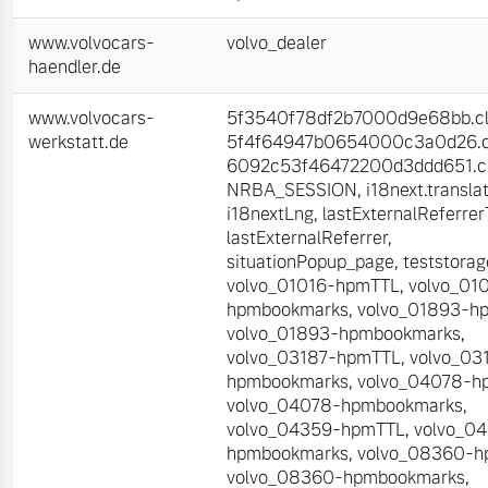
www.volvocars-
volvo_dealer
haendler.de
www.volvocars-
5f3540f78df2b7000d9e68bb.cli
werkstatt.de
5f4f64947b0654000c3a0d26.cl
6092c53f46472200d3ddd651.cl
NRBA_SESSION
,
i18next.transla
i18nextLng
,
lastExternalReferre
lastExternalReferrer
,
situationPopup_page
,
teststorag
volvo_01016-hpmTTL
,
volvo_01
hpmbookmarks
,
volvo_01893-h
volvo_01893-hpmbookmarks
,
volvo_03187-hpmTTL
,
volvo_03
hpmbookmarks
,
volvo_04078-h
volvo_04078-hpmbookmarks
,
volvo_04359-hpmTTL
,
volvo_0
hpmbookmarks
,
volvo_08360-
volvo_08360-hpmbookmarks
,