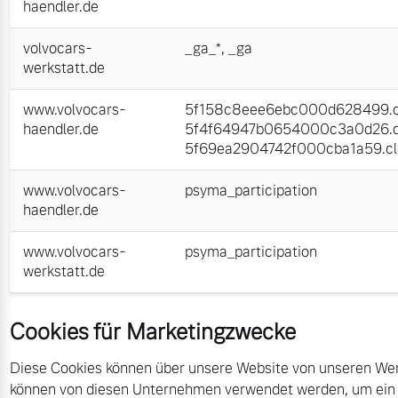
haendler.de
volvocars-
_ga_*
,
_ga
werkstatt.de
www.volvocars-
5f158c8eee6ebc000d628499.cl
haendler.de
5f4f64947b0654000c3a0d26.cl
5f69ea2904742f000cba1a59.cli
www.volvocars-
psyma_participation
haendler.de
www.volvocars-
psyma_participation
werkstatt.de
Cookies für Marketingzwecke
Diese Cookies können über unsere Website von unseren Wer
können von diesen Unternehmen verwendet werden, um ein Pro