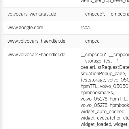
weird_get_top_level_
volvocars-werkstatt.de
__cmpccc*
,
__cmpcons
www.google.com
rc::a
www.volvocars-haendler.de
__cmpcc
www.volvocars-haendler.de
__cmpcccu*
,
__cmpcon
__storage_test__*
,
dealerListRequestDat
situationPopup_page
,
teststorage
,
volvo_05
hpmTTL
,
volvo_05050
hpmbookmarks
,
volvo_05276-hpmTTL
,
volvo_05276-hpmboo
widget_auto_opened
,
widget_eyecatcher_cl
widget_loaded
,
widget