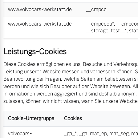
www.volvocars-werkstatt.de
__cmpcc
www.volvocars-werkstatt.de
__cmpcccu*
,
__cmpcon
__storage_test__*
,
sta
Leistungs-Cookies
Diese Cookies ermöglichen es uns, Besuche und Verkehrsque
Leistung unserer Website messen und verbessern können. Si
Beantwortung der Fragen, welche Seiten am beliebtesten s
werden und wie sich Besucher auf der Website bewegen. All
Informationen werden aggregiert und sind deshalb anonym. 
zulassen, können wir nicht wissen, wann Sie unsere Websit
Cookie-Untergruppe
Cookies
volvocars-
_ga_*
,
_ga
,
mat_ep
,
mat_seg
,
ma