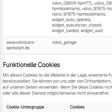
volvo_08674-hpmTTL
,
volvo_08
hpmbookmarks
,
volvo_97875-h
volvo_97875-hpmbookmarks
,
widget_auto_opened
,
widget_eyecatcher_closed
,
widget_loaded
,
widget_uuid
www.volvocars-
volvo_garage
werkstatt.de
Funktionelle Cookies
Mit diesen Cookies ist die Website in der Lage, erweiterte F
bereitzustellen. Sie können von uns oder von Drittanbietern
auf unseren Seiten verwenden. Wenn Sie diese Cookies nicht
oder alle dieser Dienste möglicherweise nicht einwandfrei.
Cookie-Untergruppe
Cookies