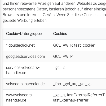
und Ihnen relevante Anzeigen auf anderen Websites zu zeige
personenbezogene Daten, basieren jedoch auf einer einzigart
Browsers und Internet-Geräts. Wenn Sie diese Cookies nich
gezielte Werbung erleben.
Cookie-Untergruppe
Cookies
*.doubleclick.net
GCL_AW_P
,
test_cookie*
googleadservices.com
GCL_AW_P
services.volvocars-
_gcl_ls
haendler.de
volvocars-haendler.de
_fbp
,
_gcl_au
,
_gcl_gs
www.volvocars-
_gcl_ls
,
lastExternalReferrerT
haendler.de
lastExternalReferrer