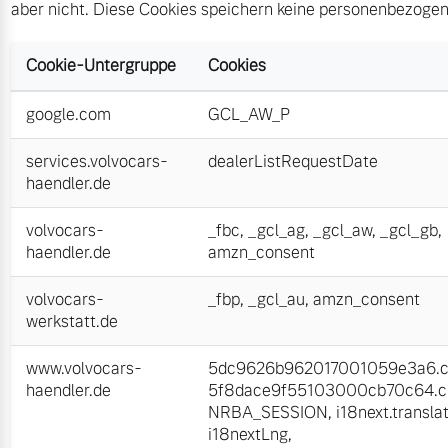
aber nicht. Diese Cookies speichern keine personenbezoge
Versicherung
Mehr erfahren
Cookie-Untergruppe
Cookies
google.com
GCL_AW_P
services.volvocars-
dealerListRequestDate
haendler.de
volvocars-
_fbc
,
_gcl_ag
,
_gcl_aw
,
_gcl_gb
,
haendler.de
amzn_consent
volvocars-
_fbp
,
_gcl_au
,
amzn_consent
werkstatt.de
www.volvocars-
5dc9626b962017001059e3a6.cl
haendler.de
5f8dace9f55103000cb70c64.cl
NRBA_SESSION
,
i18next.transla
i18nextLng
,