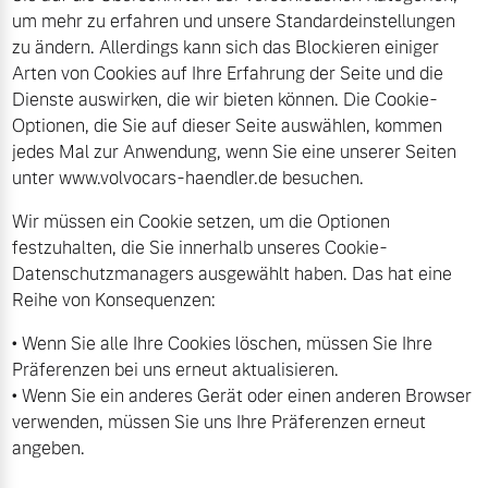
um mehr zu erfahren und unsere Standardeinstellungen
Volvo Gebrauchtwagenbörse
Kontakt und Anfahrt
zu ändern. Allerdings kann sich das Blockieren einiger
Mild-Hybrid
Arten von Cookies auf Ihre Erfahrung der Seite und die
4 Modelle
Gebrauchtwagen
Unsere News & Events
Dienste auswirken, die wir bieten können. Die Cookie-
Optionen, die Sie auf dieser Seite auswählen, kommen
Volvo kauft Ihr Auto
jedes Mal zur Anwendung, wenn Sie eine unserer Seiten
unter www.volvocars-haendler.de besuchen.
Wir müssen ein Cookie setzen, um die Optionen
Aktuelle Zubehörangebote
Geschäftskunden
festzuhalten, die Sie innerhalb unseres Cookie-
Datenschutzmanagers ausgewählt haben. Das hat eine
Zubehörkatalog
Editionsmodelle
Reihe von Konsequenzen:
• Wenn Sie alle Ihre Cookies löschen, müssen Sie Ihre
Konnektivität
Service by Volvo
Präferenzen bei uns erneut aktualisieren.
• Wenn Sie ein anderes Gerät oder einen anderen Browser
verwenden, müssen Sie uns Ihre Präferenzen erneut
angeben.
Sie erhalten bei uns eine
Angebot anfragen
Vielzahl von Original