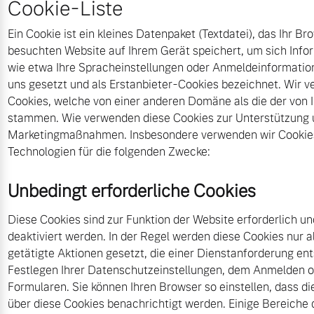
Cookie-Liste
Volvo Winter- und
Fahrzeug konfigurieren
Sommer Kompletträder.
Ein Cookie ist ein kleines Datenpaket (Textdatei), das Ihr B
Bitte sprechen Sie uns
besuchten Website auf Ihrem Gerät speichert, um sich Info
Sofort verfügbare Fahrzeuge
direkt an.
wie etwa Ihre Spracheinstellungen oder Anmeldeinformatio
uns gesetzt und als Erstanbieter-Cookies bezeichnet. Wir 
Mehr erfahren
Cookies, welche von einer anderen Domäne als die der von
stammen. Wie verwenden diese Cookies zur Unterstützung
Marketingmaßnahmen. Insbesondere verwenden wir Cookies
Technologien für die folgenden Zwecke:
Volvo Selekt
Frühjahrscheck
Gebrauchtwagen
Entdecken Sie unsere
Unbedingt erforderliche Cookies
Die Neuwagenalternative
saisonalen Angebote.
Mehr erfahren
Mehr erfahren
Diese Cookies sind zur Funktion der Website erforderlich u
deaktiviert werden. In der Regel werden diese Cookies nur a
getätigte Aktionen gesetzt, die einer Dienstanforderung e
Festlegen Ihrer Datenschutzeinstellungen, dem Anmelden o
Editionsmodelle
Formularen. Sie können Ihren Browser so einstellen, dass di
Finanzierung & Leasing
über diese Cookies benachrichtigt werden. Einige Bereiche 
Jetzt kennenlernen