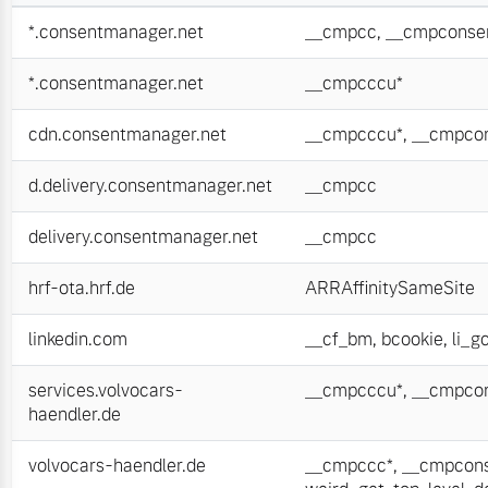
*.consentmanager.net
__cmpcc
,
__cmpconse
*.consentmanager.net
__cmpcccu*
cdn.consentmanager.net
__cmpcccu*
,
__cmpcon
d.delivery.consentmanager.net
__cmpcc
delivery.consentmanager.net
__cmpcc
hrf-ota.hrf.de
ARRAffinitySameSite
linkedin.com
__cf_bm
,
bcookie
,
li_g
services.volvocars-
__cmpcccu*
,
__cmpcon
haendler.de
volvocars-haendler.de
__cmpccc*
,
__cmpcons