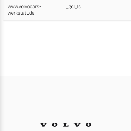
www.volvocars-
_gcl_ls
werkstatt.de