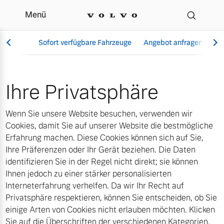
Menü
Cookies | Autohaus Mün
Sofort verfügbare Fahrzeuge
Angebot anfragen
Se
bH
Ihre Privatsphäre
Vollelektrisch
Wenn Sie unsere Website besuchen, verwenden wir
6 Modelle
Cookies, damit Sie auf unserer Website die bestmögliche
Erfahrung machen. Diese Cookies können sich auf Sie,
Ihre Präferenzen oder Ihr Gerät beziehen. Die Daten
identifizieren Sie in der Regel nicht direkt; sie können
Aktuelle Angebote
Über uns
Ihnen jedoch zu einer stärker personalisierten
Plug-in Hybrid
Interneterfahrung verhelfen. Da wir Ihr Recht auf
3 Modelle
Privatsphäre respektieren, können Sie entscheiden, ob Sie
einige Arten von Cookies nicht erlauben möchten. Klicken
Geschäftskunden
Unser Team
Sie auf die Überschriften der verschiedenen Kategorien,