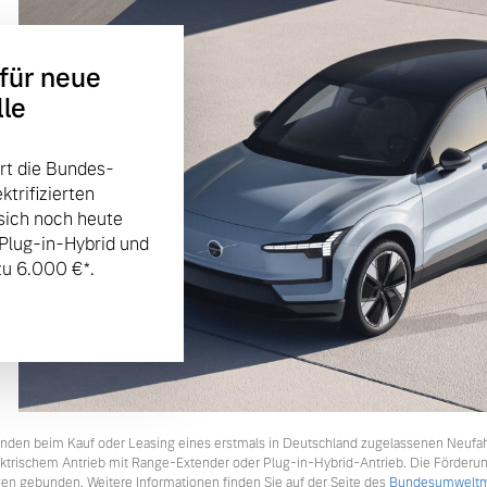
 für neue
lle
rt die Bundes-
trifizierten
sich noch heute
 Plug-in-Hybrid und
u 6.000 €⁠*.
tkunden beim Kauf oder Leasing eines erstmals in Deutschland zugelassenen Neufa
lektrischem Antrieb mit Range-Extender oder Plug-in-Hybrid-Antrieb. Die Förderu
en gebunden. Weitere Informationen finden Sie auf der Seite des
Bundesumweltmi