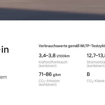
in
Verbrauchswerte gemäß WLTP-Testzykl
3,4–3,8
12,7–13
l/100km
Kraftstoffverbrauch
Stromverbr
(kombiniert)
(kombiniert)
71–86
B
g/km
erem
CO
-Emission
CO
-Klasse
2
2
(kombiniert)