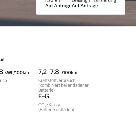
Kaufen
Leasing/Finanzierung
Auf Anfrage
Auf Anfrage
us
,8
7,2–7,8
kWh/100km
l/100km
auch
Kraftstoffverbrauch
(kombiniert bei entladener
Batterie)
F–G
CO
-Klasse
2
(Batterie entladen)