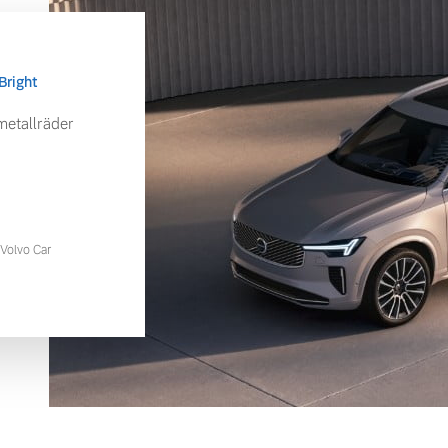
Bright
etallräder
Volvo Car