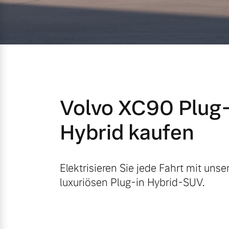
Mild-Hybrid
4 Modelle
Volvo XC90 Plug-
Geschäftskunden
Hybrid kaufen
Editionsmodelle
Aktuelle Angebote
Über uns
Konnektivität
Elektrisieren Sie jede Fahrt mit uns
luxuriösen Plug-in Hybrid-SUV.
Geschäftskunden
Unser Team
Volvo Gebrauchtwagenbörse
Kontakt und Anfahrt
Angebot anfragen