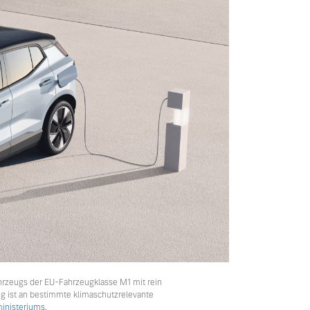
hrzeugs der EU-Fahrzeugklasse M1 mit rein
ng ist an bestimmte klimaschutzrelevante
nisteriums.