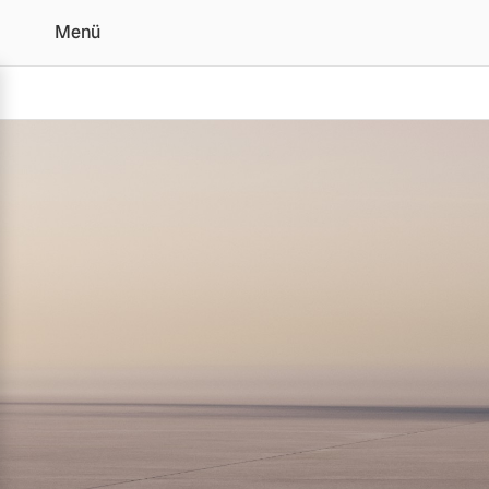
Menü
Der Volvo XC90 | Alle 
Vollelektrisch
6 Modelle
Plug-in Hybrid
3 Modelle