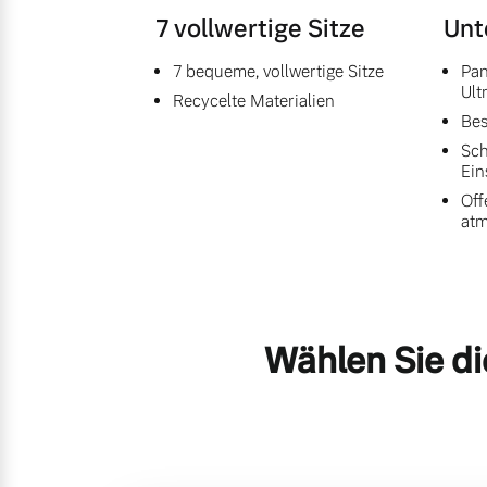
7 vollwertige Sitze
Unt
7 bequeme, vollwertige Sitze
Pan
Ult
Recycelte Materialien
Bes
Sch
Ein
Off
at
Wählen Sie di