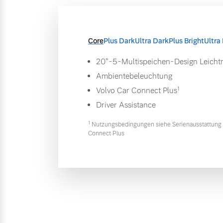
Core
Plus Dark
Ultra Dark
Plus Bright
Ultra 
20"-5-Multispeichen-Design Leichtm
Ambientebeleuchtung
1
Volvo Car Connect Plus
Driver Assistance
1
Nutzungsbedingungen siehe Serienausstattung 
Connect Plus