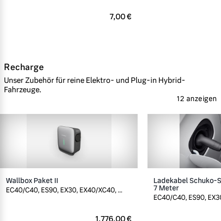
7,00 €
Recharge
Unser Zubehör für reine Elektro- und Plug-in Hybrid-
Fahrzeuge.
12 anzeigen
Wallbox Paket II
Ladekabel Schuko-St
7 Meter
EC40/C40, ES90, EX30, EX40/XC40, ...
EC40/C40, ES90, EX30
1.776,00 €