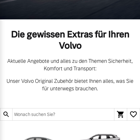
Volvo Gebrauchtwagenbörse
Kontakt und Anfahrt
Mild-Hybrid
4 Modelle
Gebrauchtwagen
Unsere News & Events
Die gewissen Extras für Ihren
Volvo kauft Ihr Auto
Volvo
Aktuelle Angebote und alles zu den Themen Sicherheit,
Aktuelle Zubehörangebote
Geschäftskunden
Komfort und Transport:
Zubehörkatalog
Unser Volvo Original Zubehör bietet Ihnen alles, was Sie
Editionsmodelle
für unterwegs brauchen.
Konnektivität
Service by Volvo
Sie erhalten bei uns eine
Angebot anfragen
Vielzahl von Original