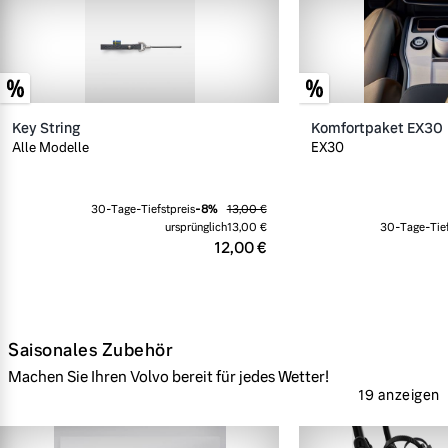
Key String
Komfortpaket EX30
Alle Modelle
EX30
30-Tage-Tiefstpreis
-
8
%
13,00 €
ursprünglich
13,00 €
30-Tage-Tief
12,00 €
Saisonales Zubehör
Machen Sie Ihren Volvo bereit für jedes Wetter!
19 anzeigen