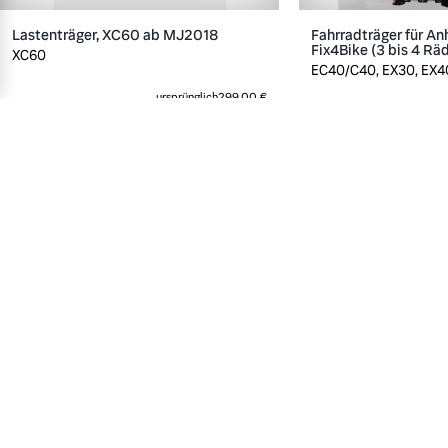
Lastenträger, XC60 ab MJ2018
Fahrradträger für A
Fix4Bike (3 bis 4 Rä
XC60
EC40/C40, EX30, EX40
ursprünglich
299,00 €
279,00 €
Zubehör für ältere Modelle
Unser Zubehör für Ihren Klassiker.
82 anzeigen
Fußmattensatz Allwetter, V70 ab
Fußmattensatz Allwe
MJ2008
MJ2008