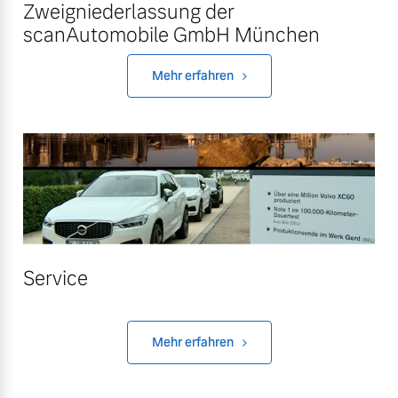
Zweigniederlassung der
Versicherung
scanAutomobile GmbH München
Mehr erfahren
Mehr erfahren
Service
Mehr erfahren