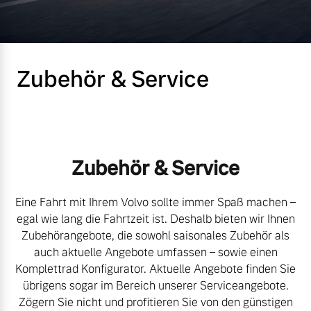
Volvo Gebrauchtwagenbörse
Kontakt und Anfahrt
Mild-Hybrid
4 Modelle
Gebrauchtwagen
Unsere News & Events
Zubehör & Service
Volvo kauft Ihr Auto
Aktuelle Zubehörangebote
Geschäftskunden
Zubehör & Service
Zubehörkatalog
Editionsmodelle
Eine Fahrt mit Ihrem Volvo sollte immer Spaß machen –
egal wie lang die Fahrtzeit ist. Deshalb bieten wir Ihnen
Konnektivität
Service by Volvo
Zubehörangebote, die sowohl saisonales Zubehör als
auch aktuelle Angebote umfassen – sowie einen
Komplettrad Konfigurator. Aktuelle Angebote finden Sie
übrigens sogar im Bereich unserer Serviceangebote.
Sie erhalten bei uns eine
Angebot anfragen
Zögern Sie nicht und profitieren Sie von den günstigen
Vielzahl von Original