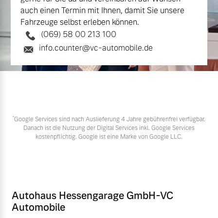
auch einen Termin mit Ihnen, damit Sie unsere
Fahrzeuge selbst erleben können.
(069) 58 00 213 100
info.counter@vc-automobile.de
*
Google Services sind nach Auslieferung 4 Jahre gebührenfrei verfügbar.
Danach ist die Nutzung der Digital Services inkl. Google Services
kostenpflichtig. Google ist eine Marke von Google LLC.
Autohaus Hessengarage GmbH-VC
Automobile