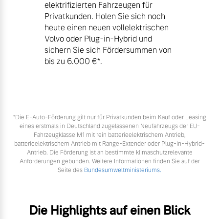
elektrifizierten Fahrzeugen für
Privatkunden. Holen Sie sich noch
heute einen neuen vollelektrischen
Volvo oder Plug-in-Hybrid und
sichern Sie sich Fördersummen von
bis zu 6.000 €⁠*.
*Die E‑Auto-Förderung gilt nur für Privatkunden beim Kauf oder Leasing
eines erstmals in Deutschland zugelassenen Neufahrzeugs der EU-
Fahrzeugklasse M1 mit rein batterieelektrischem Antrieb,
batterieelektrischem Antrieb mit Range-Extender oder Plug-in-Hybrid-
Antrieb. Die Förderung ist an bestimmte klimaschutzrelevante
Anforderungen gebunden. Weitere Informationen finden Sie auf der
Seite des
Bundesumweltministeriums.
Die Highlights auf einen Blick