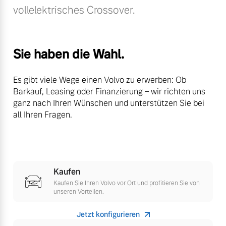
Sie erhalten bei uns eine
vollelektrisches Crossover.
Fahrzeug konfigurieren
Vielzahl von Original
Volvo Winter- und
Sommer Kompletträder.
Sofort verfügbare Fahrzeuge
Sie haben die Wahl.
Bitte sprechen Sie uns
direkt an.
Es gibt viele Wege einen Volvo zu erwerben: Ob
Mehr erfahren
Barkauf, Leasing oder Finanzierung – wir richten uns
ganz nach Ihren Wünschen und unterstützen Sie bei
Volvo Selekt
all Ihren Fragen.
Gebrauchtwagen
Die Neuwagenalternative
Frühjahrscheck
Entdecken Sie unsere
Mehr erfahren
saisonalen Angebote.
Kaufen
Mehr erfahren
Kaufen Sie Ihren Volvo vor Ort und profitieren Sie von
unseren Vorteilen.
Editionsmodelle
Jetzt konfigurieren
Jetzt kennenlernen