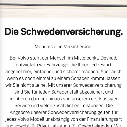
Volvo Gebrauchtwagenbörse
Kontakt und Anfahrt
Mild-Hybrid
4 Modelle
Gebrauchtwagen
Karriere
Die Schwedenversicherung.
Volvo kauft Ihr Auto
Unsere News & Events
Mehr als eine Versicherung.
Bei Volvo steht der Mensch im Mittelpunkt. Deshalb
Aktuelle Zubehörangebote
Geschäftskunden
entwickeln wir Fahrzeuge, die Ihnen jede Fahrt
angenehmer, einfacher und sicherer machen. Aber auch
Zubehörkatalog
Editionsmodelle
wenn es doch einmal zu einem Schaden kommt, lassen
wir Sie nicht alleine. Mit unserer Schwedenversicherung
Konnektivität
sind Sie für jeden Schadensfall abgesichert und
Service by Volvo
profitieren darüber hinaus von unserem erstklassigen
Service und vielen zusätzlichen Leistungen. Die
Angebote unserer Schwedenversicherung gelten für
Sie erhalten bei uns eine
jedes Volvo Modell unabhängig von der Finanzierungsart
Angebot anfragen
Vielzahl von Original
und sowohl für Privat- als auch für Gewerbekunden. Wir