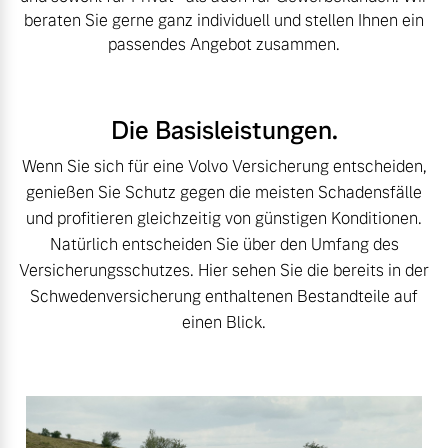
Volvo Winter- und
beraten Sie gerne ganz individuell und stellen Ihnen ein
Fahrzeug konfigurieren
Sommer Kompletträder.
passendes Angebot zusammen.
Bitte sprechen Sie uns
Sofort verfügbare Fahrzeuge
direkt an.
Mehr erfahren
Die Basisleistungen.
Wenn Sie sich für eine Volvo Versicherung entscheiden,
genießen Sie Schutz gegen die meisten Schadensfälle
und profitieren gleichzeitig von günstigen Konditionen.
Volvo Selekt
Frühjahrscheck
Natürlich entscheiden Sie über den Umfang des
Gebrauchtwagen
Entdecken Sie unsere
Versicherungsschutzes. Hier sehen Sie die bereits in der
Die Neuwagenalternative
saisonalen Angebote.
Schwedenversicherung enthaltenen Bestandteile auf
Mehr erfahren
Mehr erfahren
einen Blick.
Editionsmodelle
Finanzierung & Leasing
Jetzt kennenlernen