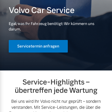
Volvo Car Service
Volvo Gebrauchtwagenbörse
Kontakt und Anfahrt
Mild-Hybrid
4 Modelle
Gebrauchtwagen
Karriere
Egal, was Ihr Fahrzeug benötigt: Wir kümmern uns
darum.
Volvo kauft Ihr Auto
Unsere News & Events
Servicetermin anfragen
Aktuelle Zubehörangebote
Geschäftskunden
Zubehörkatalog
Editionsmodelle
Konnektivität
Service-Highlights –
Service by Volvo
übertreffen jede Wartung
Bei uns wird Ihr Volvo nicht nur geprüft – sondern
Sie erhalten bei uns eine
verstanden. Mit Service-Leistungen, die über die
Angebot anfragen
Vielzahl von Original