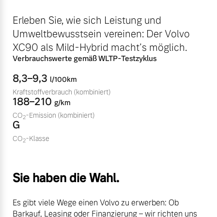
Volvo Winter- und
Fahrzeug konfigurieren
Erleben Sie, wie sich Leistung und
Sommer Kompletträder.
Umweltbewusstsein vereinen: Der Volvo
Bitte sprechen Sie uns
Sofort verfügbare Fahrzeuge
direkt an.
XC90 als Mild-Hybrid macht’s möglich.
Verbrauchswerte gemäß WLTP-Testzyklus
Mehr erfahren
8,3–9,3
l/100km
Kraftstoffverbrauch
(kombiniert)
188–210
g/km
Volvo Selekt
Frühjahrscheck
CO
-Emission
(kombiniert)
Gebrauchtwagen
2
G
Entdecken Sie unsere
Die Neuwagenalternative
saisonalen Angebote.
CO
-Klasse
2
Mehr erfahren
Mehr erfahren
Sie haben die Wahl.
Editionsmodelle
Es gibt viele Wege einen Volvo zu erwerben: Ob
Finanzierung & Leasing
Jetzt kennenlernen
Barkauf, Leasing oder Finanzierung – wir richten uns