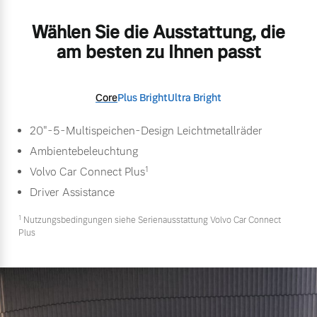
Wählen Sie die Ausstattung, die
am besten zu Ihnen passt
Core
Plus Bright
Ultra Bright
20"-5-Multispeichen-Design Leichtmetallräder
Ambientebeleuchtung
1
Volvo Car Connect Plus
Driver Assistance
1
Nutzungsbedingungen siehe Serienausstattung Volvo Car Connect
Plus