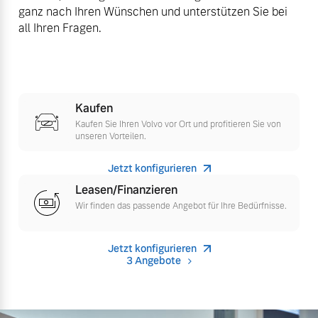
ganz nach Ihren Wünschen und unterstützen Sie bei
Versicherung
all Ihren Fragen.
Mehr erfahren
Kaufen
Kaufen Sie Ihren Volvo vor Ort und profitieren Sie von
unseren Vorteilen.
Jetzt konfigurieren
Leasen/Finanzieren
Wir finden das passende Angebot für Ihre Bedürfnisse.
Jetzt konfigurieren
3 Angebote